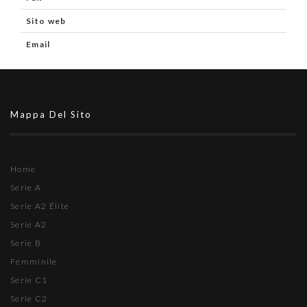
Sito web
Email
Mappa Del Sito
Home
Serie A
Serie A2 Élite
Serie A2
Serie B
Femminile
Serie C1
Serie C2