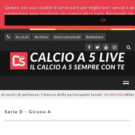
Questo sito usa i cookie di terze parti per migliorare i servizi e anal
navigazione sono condivise con queste terze parti. Navigando ne a
OK
Accedi
Archivio
Invio comunicati
Redazione
ri di partenza: l'elenco delle partecipanti laziali
06/08/2026
#SerieC2F
Serie D - Girone A