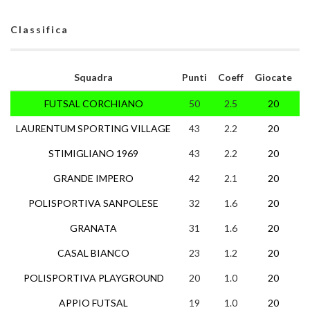
Classifica
Squadra
Punti
Coeff
Giocate
FUTSAL CORCHIANO
50
2.5
20
1
LAURENTUM SPORTING VILLAGE
43
2.2
20
1
STIMIGLIANO 1969
43
2.2
20
1
GRANDE IMPERO
42
2.1
20
1
POLISPORTIVA SANPOLESE
32
1.6
20
GRANATA
31
1.6
20
1
CASAL BIANCO
23
1.2
20
POLISPORTIVA PLAYGROUND
20
1.0
20
APPIO FUTSAL
19
1.0
20