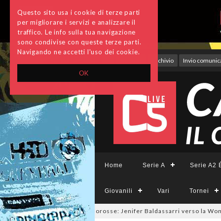
Questo sito usa i cookie di terze parti
per migliorare i servizi e analizzare il
traffico. Le info sulla tua navigazione
sono condivise con queste terze parti.
Navigando ne accetti l'uso dei cookie.
Accedi
Archivio
Invio comunica
OK
Home
Serie A
Serie A2 É
Giovanili
Vari
Tornei
6
#futsalmercato a tinte giallorosse: Jenifer Baldassarri verso la Wom