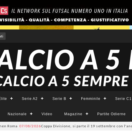
ti
lite
Serie A2
Serie B
Femminile
Serie C1
Nazionale
Video
Magazine
Partite Odierne
en Roma
07/08/2026
Coppa Divisione, si parte il 19 settembre con l'anda