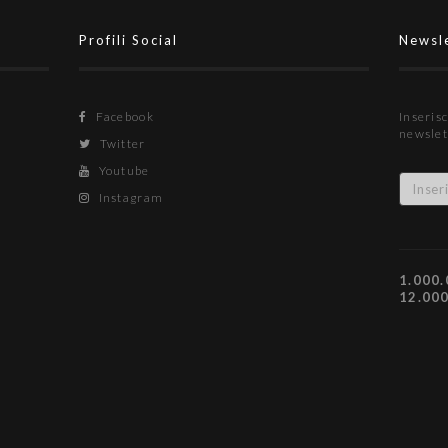
Profili Social
Newsl
Facebook
Inserisc
newslet
Twitter
Youtube
Instagram
1.000.
12.00