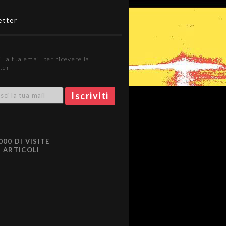
etter
i la tua email per ricevere la
ter
000 DI VISITE
0 ARTICOLI