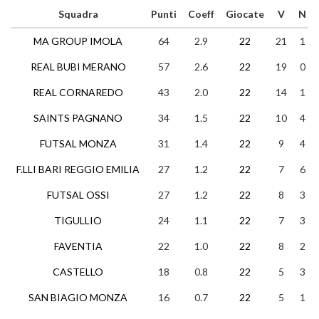
Squadra
Punti
Coeff
Giocate
V
N
MA GROUP IMOLA
64
2.9
22
21
1
REAL BUBI MERANO
57
2.6
22
19
0
REAL CORNAREDO
43
2.0
22
14
1
SAINTS PAGNANO
34
1.5
22
10
4
FUTSAL MONZA
31
1.4
22
9
4
F.LLI BARI REGGIO EMILIA
27
1.2
22
7
6
FUTSAL OSSI
27
1.2
22
8
3
TIGULLIO
24
1.1
22
7
3
FAVENTIA
22
1.0
22
8
2
CASTELLO
18
0.8
22
5
3
SAN BIAGIO MONZA
16
0.7
22
5
1