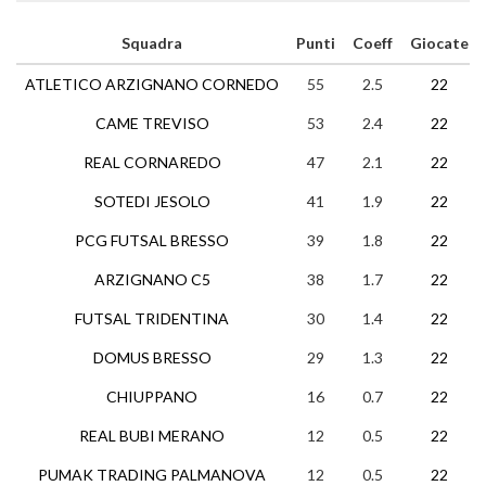
Squadra
Punti
Coeff
Giocate
ATLETICO ARZIGNANO CORNEDO
55
2.5
22
CAME TREVISO
53
2.4
22
REAL CORNAREDO
47
2.1
22
SOTEDI JESOLO
41
1.9
22
PCG FUTSAL BRESSO
39
1.8
22
ARZIGNANO C5
38
1.7
22
FUTSAL TRIDENTINA
30
1.4
22
DOMUS BRESSO
29
1.3
22
CHIUPPANO
16
0.7
22
REAL BUBI MERANO
12
0.5
22
PUMAK TRADING PALMANOVA
12
0.5
22