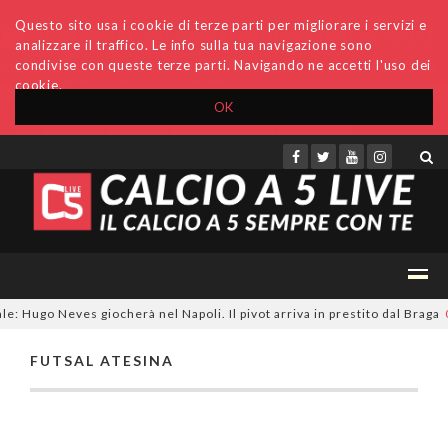
Questo sito usa i cookie di terze parti per migliorare i servizi e
analizzare il traffico. Le info sulla tua navigazione sono
condivise con queste terze parti. Navigando ne accetti l'uso dei
cookie.
OK
Accedi
Archivio
Invio comunicati
Redazione
e: Hugo Neves giocherà nel Napoli. Il pivot arriva in prestito dal Braga
0
FUTSAL ATESINA