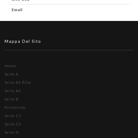
Email
Mappa Del Sito
Home
Serie A
Serie A2 Élite
Serie A2
Serie B
Femminile
Serie C1
Serie C2
Serie D