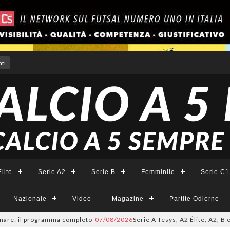
ti
lite
Serie A2
Serie B
Femminile
Serie C1
Nazionale
Video
Magazine
Partite Odierne
 il programma completo
07/08/2026
Serie A Tesys, A2 Élite, A2, B e B Fe