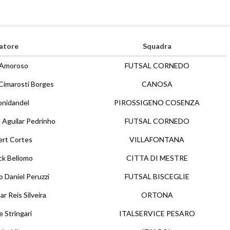
atore
Squadra
o Amoroso
FUTSAL CORNEDO
Cimarosti Borges
CANOSA
onidandel
PIROSSIGENO COSENZA
 Aguilar Pedrinho
FUTSAL CORNEDO
ert Cortes
VILLAFONTANA
ick Bellomo
CITTA DI MESTRE
 Daniel Peruzzi
FUTSAL BISCEGLIE
r Reis Silveira
ORTONA
 Stringari
ITALSERVICE PESARO