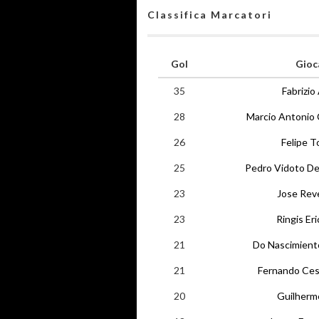
Classifica Marcatori
Gol
Gioc
35
Fabrizi
28
Marcio Antonio 
26
Felipe T
25
Pedro Vidoto De
23
Jose Rev
23
Ringis Er
21
Do Nascimiento
21
Fernando Cesa
20
Guilherme