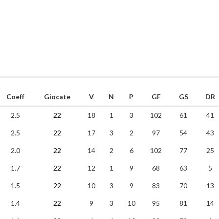
Coeff
Giocate
V
N
P
GF
GS
DR
2.5
22
18
1
3
102
61
41
2.5
22
17
3
2
97
54
43
2.0
22
14
2
6
102
77
25
1.7
22
12
1
9
68
63
5
1.5
22
10
3
9
83
70
13
1.4
22
9
3
10
95
81
14