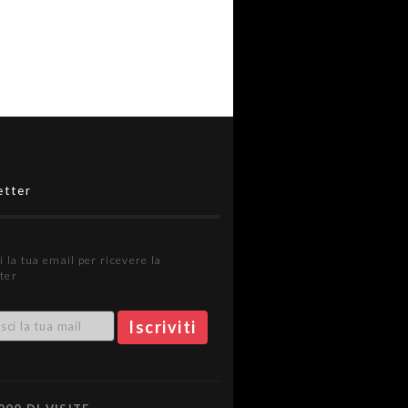
etter
i la tua email per ricevere la
ter