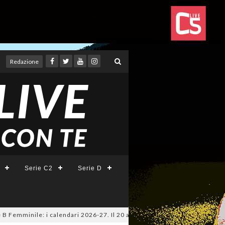
Redazione
Serie C2
Serie D
mminile: i calendari 2026-27. Il 20 agosto la presentazione della Serie A