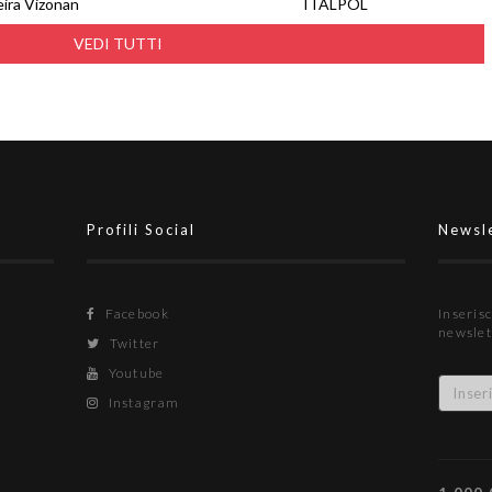
eira Vizonan
ITALPOL
VEDI TUTTI
Profili Social
Newsl
Facebook
Inserisc
newslet
Twitter
Youtube
Instagram