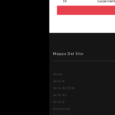
18
Lucas Ferr
Mappa Del Sito
Home
Serie A
Serie A2 Élite
Serie A2
Serie B
Femminile