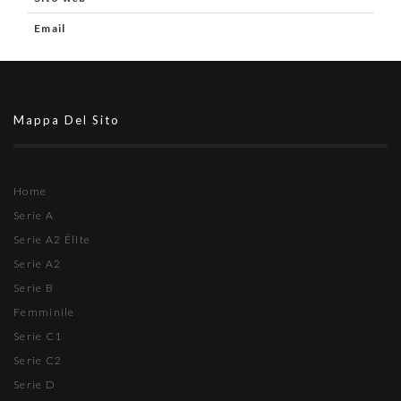
Email
Mappa Del Sito
Home
Serie A
Serie A2 Élite
Serie A2
Serie B
Femminile
Serie C1
Serie C2
Serie D