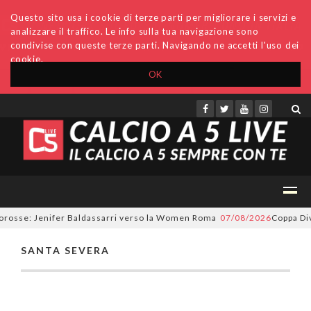
Questo sito usa i cookie di terze parti per migliorare i servizi e
analizzare il traffico. Le info sulla tua navigazione sono
condivise con queste terze parti. Navigando ne accetti l'uso dei
cookie.
OK
Accedi
Archivio
Invio comunicati
Redazione
lorosse: Jenifer Baldassarri verso la Women Roma
07/08/2026
Coppa Divi
SANTA SEVERA