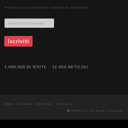
Inserisci la tua email per ricevere la newsletter
1.000.000 DI VISITE
12.000 ARTICOLI
Home
Chi siamo
Contattaci
Torna su
NEPTA S.r.l. All Rights Reserved.