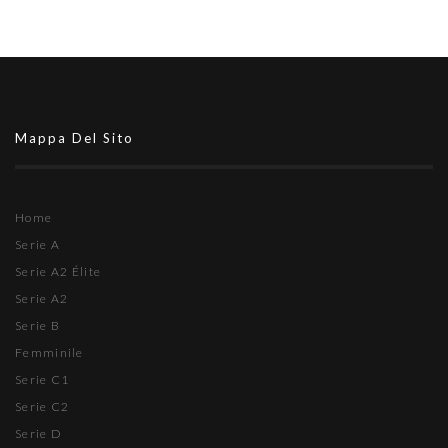
Mappa Del Sito
Home
Serie A
Serie A2 Élite
Serie A2
Serie B
Femminile
Serie C1
Serie C2
Serie D