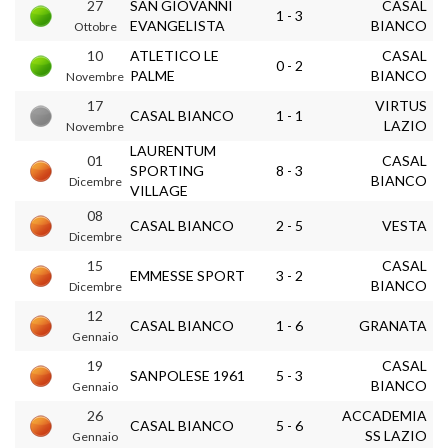
27
SAN GIOVANNI
CASAL
1 - 3
EVANGELISTA
BIANCO
Ottobre
10
ATLETICO LE
CASAL
0 - 2
PALME
BIANCO
Novembre
17
VIRTUS
CASAL BIANCO
1 - 1
LAZIO
Novembre
LAURENTUM
01
CASAL
SPORTING
8 - 3
BIANCO
Dicembre
VILLAGE
08
CASAL BIANCO
2 - 5
VESTA
Dicembre
15
CASAL
EMMESSE SPORT
3 - 2
BIANCO
Dicembre
12
CASAL BIANCO
1 - 6
GRANATA
Gennaio
19
CASAL
SANPOLESE 1961
5 - 3
BIANCO
Gennaio
26
ACCADEMIA
CASAL BIANCO
5 - 6
SS LAZIO
Gennaio