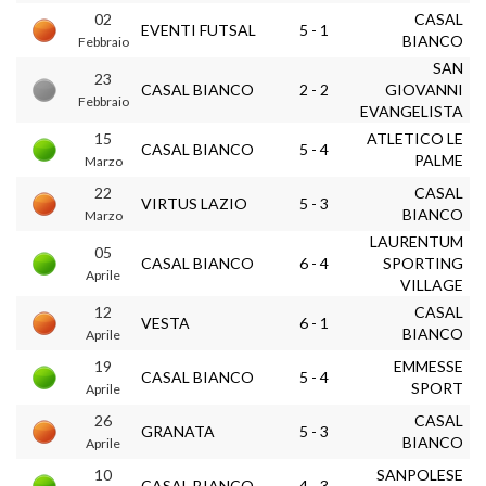
02
CASAL
EVENTI FUTSAL
5 - 1
BIANCO
Febbraio
SAN
23
CASAL BIANCO
2 - 2
GIOVANNI
Febbraio
EVANGELISTA
15
ATLETICO LE
CASAL BIANCO
5 - 4
PALME
Marzo
22
CASAL
VIRTUS LAZIO
5 - 3
BIANCO
Marzo
LAURENTUM
05
CASAL BIANCO
6 - 4
SPORTING
Aprile
VILLAGE
12
CASAL
VESTA
6 - 1
BIANCO
Aprile
19
EMMESSE
CASAL BIANCO
5 - 4
SPORT
Aprile
26
CASAL
GRANATA
5 - 3
BIANCO
Aprile
10
SANPOLESE
CASAL BIANCO
4 - 3