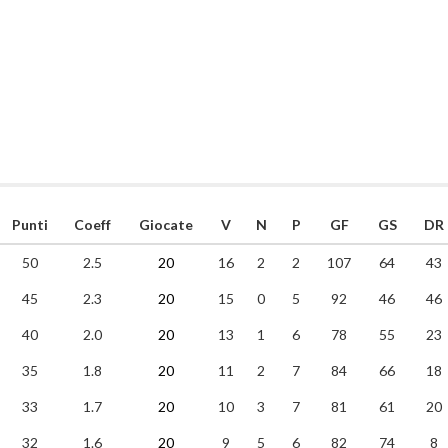
Punti
Coeff
Giocate
V
N
P
GF
GS
DR
50
2.5
20
16
2
2
107
64
43
45
2.3
20
15
0
5
92
46
46
40
2.0
20
13
1
6
78
55
23
35
1.8
20
11
2
7
84
66
18
33
1.7
20
10
3
7
81
61
20
32
1.6
20
9
5
6
82
74
8