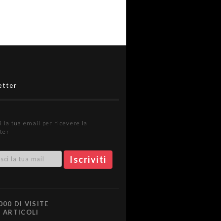
etter
i la tua email per ricevere la
ter
000 DI VISITE
0 ARTICOLI