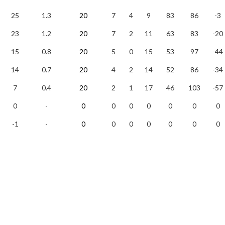
25
1.3
20
7
4
9
83
86
-3
23
1.2
20
7
2
11
63
83
-20
15
0.8
20
5
0
15
53
97
-44
14
0.7
20
4
2
14
52
86
-34
7
0.4
20
2
1
17
46
103
-57
0
-
0
0
0
0
0
0
0
-1
-
0
0
0
0
0
0
0