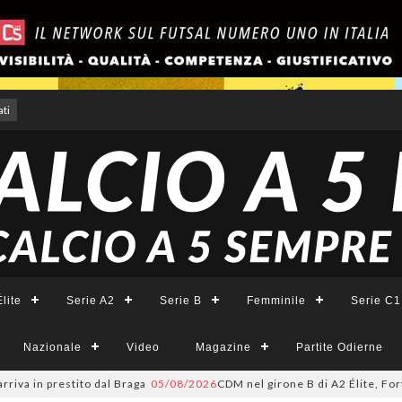
ti
lite
Serie A2
Serie B
Femminile
Serie C1
Nazionale
Video
Magazine
Partite Odierne
in prestito dal Braga
05/08/2026
CDM nel girone B di A2 Élite, Fortuna: 