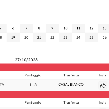
5
6
7
8
9
10
11
12
13
18
19
20
21
22
23
24
25
26
27/10/2023
Punteggio
Trasferta
Invia
STA
CASAL BIANCO
1 - 3
Punteggio
Trasferta
Invia