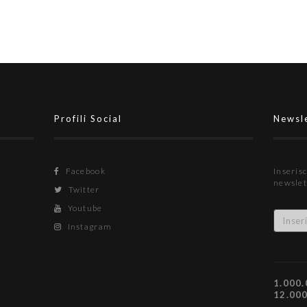
Profili Social
Newsl
Facebook
Inserisc
newslet
Twitter
Youtube
Instagram
1.000.
12.00