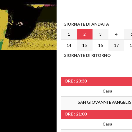
GIORNATE DI ANDATA
1
2
3
4
14
15
16
17
GIORNATE DI RITORNO
ORE : 20:30
Casa
SAN GIOVANNI EVANGELI
ORE : 21:00
Casa