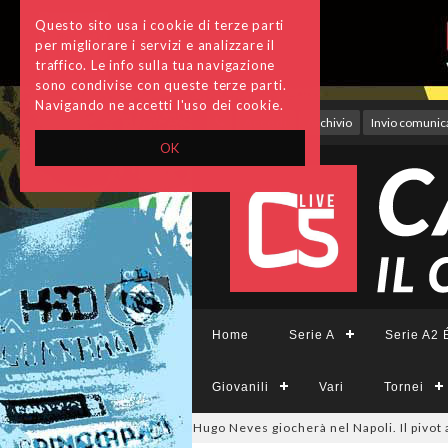
Questo sito usa i cookie di terze parti
per migliorare i servizi e analizzare il
traffico. Le info sulla tua navigazione
sono condivise con queste terze parti.
Navigando ne accetti l'uso dei cookie.
Accedi
Archivio
Invio comunica
OK
Home
Serie A
Serie A2 É
Giovanili
Vari
Tornei
mercato, ora è ufficiale: Hugo Neves giocherà nel Napoli. Il pivot arriva 