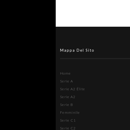
Mappa Del Sito
Home
Serie A
Serie A2 Élite
Serie A2
Serie B
Femminile
Serie C1
Serie C2