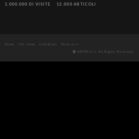
1.000.000 DI VISITE
12.000 ARTICOLI
Home
Chi siamo
Contattaci
Torna su
NEPTA S.r.l. All Rights Reserved.