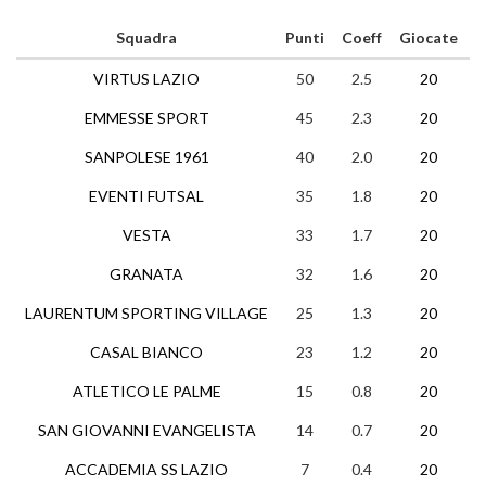
Squadra
Punti
Coeff
Giocate
VIRTUS LAZIO
50
2.5
20
1
EMMESSE SPORT
45
2.3
20
1
SANPOLESE 1961
40
2.0
20
1
EVENTI FUTSAL
35
1.8
20
1
VESTA
33
1.7
20
1
GRANATA
32
1.6
20
LAURENTUM SPORTING VILLAGE
25
1.3
20
CASAL BIANCO
23
1.2
20
ATLETICO LE PALME
15
0.8
20
SAN GIOVANNI EVANGELISTA
14
0.7
20
ACCADEMIA SS LAZIO
7
0.4
20