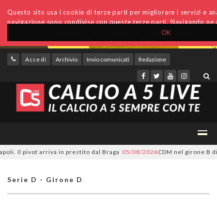
Questo sito usa i cookie di terze parti per migliorare i servizi e anal
navigazione sono condivise con queste terze parti. Navigando ne a
OK
Accedi
Archivio
Invio comunicati
Redazione
l pivot arriva in prestito dal Braga
05/08/2026
CDM nel girone B di A2 É
Serie D - Girone D