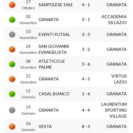
27
SANPOLESE 1961
4 - 1
GRANATA
Ottobre
03
ACCADEMIA
GRANATA
3 - 1
SS LAZIO
Novembre
10
EVENTI FUTSAL
3 - 3
GRANATA
Novembre
24
SAN GIOVANNI
3 - 2
GRANATA
EVANGELISTA
Novembre
08
ATLETICO LE
3 - 6
GRANATA
PALME
Dicembre
15
VIRTUS
GRANATA
4 - 5
LAZIO
Dicembre
12
CASAL BIANCO
1 - 6
GRANATA
Gennaio
LAURENTUM
19
GRANATA
4 - 4
SPORTING
Gennaio
VILLAGE
26
VESTA
8 - 3
GRANATA
Gennaio