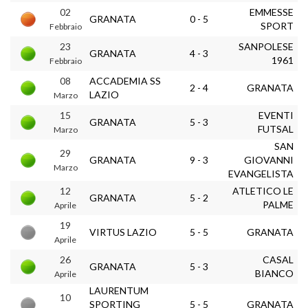
02
EMMESSE
GRANATA
0 - 5
SPORT
Febbraio
23
SANPOLESE
GRANATA
4 - 3
1961
Febbraio
08
ACCADEMIA SS
2 - 4
GRANATA
LAZIO
Marzo
15
EVENTI
GRANATA
5 - 3
FUTSAL
Marzo
SAN
29
GRANATA
9 - 3
GIOVANNI
Marzo
EVANGELISTA
12
ATLETICO LE
GRANATA
5 - 2
PALME
Aprile
19
VIRTUS LAZIO
5 - 5
GRANATA
Aprile
26
CASAL
GRANATA
5 - 3
BIANCO
Aprile
LAURENTUM
10
SPORTING
5 - 5
GRANATA