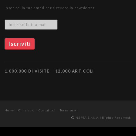
Inserisci la tua email per ricevere la newsletter
1.000.000 DI VISITE
12.000 ARTICOLI
Home
Chi siamo
Contattaci
Torna su
NEPTA S.r.l. All Rights Reserved.