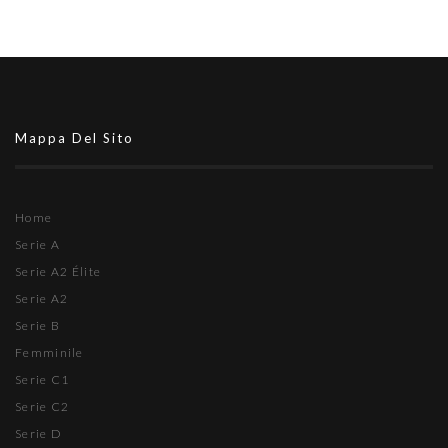
Mappa Del Sito
Home
Serie A
Serie A2 Élite
Serie A2
Serie B
Femminile
Serie C1
Serie C2
Serie D