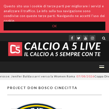
Questo sito usa i cookie di terze parti per migliorare i servizi e
analizzare il traffico. Le info sulla tua navigazione sono
condivise con queste terze parti. Navigando ne accetti l'uso dei
cookie.
OK
Accedi
Archivio
Invio comunicati
Redazione
orosse: Jenifer Baldassarri verso la Women Roma
07/08/2026
Coppa Divi
PROJECT DON BOSCO CINECITTA