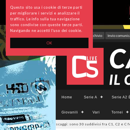
Questo sito usa i cookie di terze parti
per migliorare i servizi e analizzare il
traffico. Le info sulla tua navigazione
sono condivise con queste terze parti.
Navigando ne accetti l'uso dei cookie.
Accedi
Archivio
Invio comunica
OK
Home
Serie A
Serie A2 É
Giovanili
Vari
Tornei
6
LND Lazio, deliberati i ripescaggi: sono 30 suddivisi fra C1, C2 e C fem