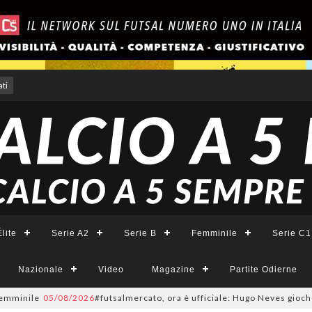
ti
lite
Serie A2
Serie B
Femminile
Serie C1
Nazionale
Video
Magazine
Partite Odierne
minile
05/08/2026
#futsalmercato, ora è ufficiale: Hugo Neves giocherà ne