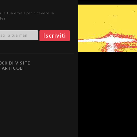
i la tua email per ricevere la
ter
000 DI VISITE
0 ARTICOLI