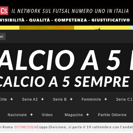
ti
lite
Serie A2
Serie B
Femminile
Serie C1
Nazionale
Video
Magazine
Partite Odierne
07/08/2026
Coppa Divisione, si parte il 19 settembre con l'andata del