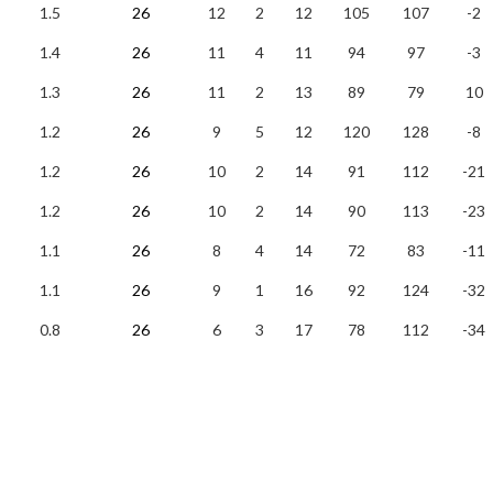
1.5
26
12
2
12
105
107
-2
1.4
26
11
4
11
94
97
-3
1.3
26
11
2
13
89
79
10
1.2
26
9
5
12
120
128
-8
1.2
26
10
2
14
91
112
-21
1.2
26
10
2
14
90
113
-23
1.1
26
8
4
14
72
83
-11
1.1
26
9
1
16
92
124
-32
0.8
26
6
3
17
78
112
-34