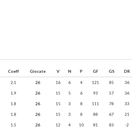
Coeff
Giocate
V
N
P
GF
GS
DR
2.1
26
16
6
4
121
85
36
1.9
26
15
5
6
93
57
36
1.8
26
15
3
8
111
78
33
1.8
26
15
3
8
88
67
21
1.5
26
12
4
10
81
83
-2