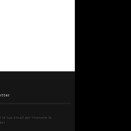
etter
i la tua email per ricevere la
ter