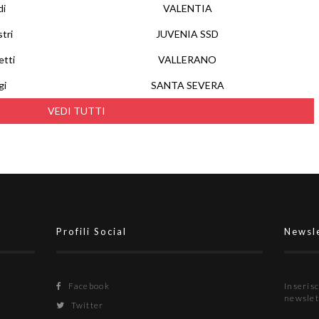
di
VALENTIA
stri
JUVENIA SSD
etti
VALLERANO
gi
SANTA SEVERA
VEDI TUTTI
Profili Social
Newsl
Facebook
Inserisc
newslet
Twitter