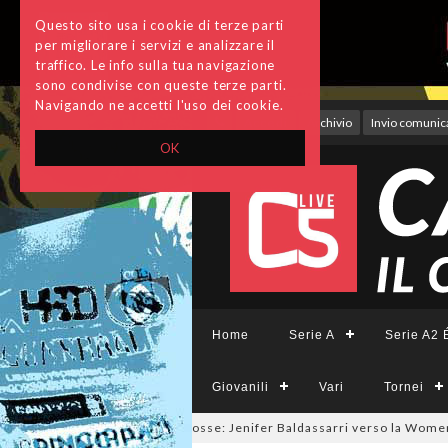
Questo sito usa i cookie di terze parti
per migliorare i servizi e analizzare il
traffico. Le info sulla tua navigazione
sono condivise con queste terze parti.
Navigando ne accetti l'uso dei cookie.
Accedi
Archivio
Invio comunica
OK
Home
Serie A
Serie A2 É
Giovanili
Vari
Tornei
almercato a tinte giallorosse: Jenifer Baldassarri verso la Women Roma