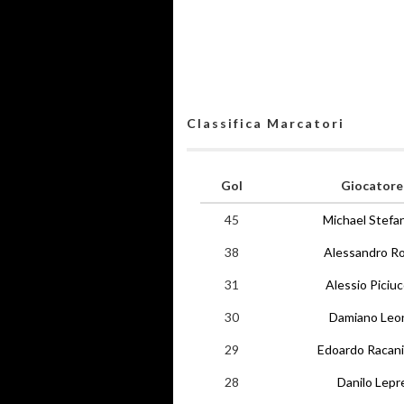
Classifica Marcatori
Gol
Giocatore
45
Michael Stefan
38
Alessandro Ro
31
Alessio Piciuc
30
Damiano Leo
29
Edoardo Racani
28
Danilo Lepr