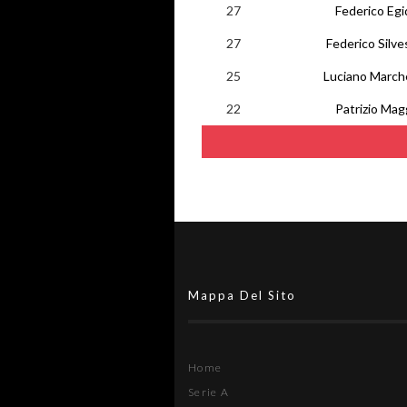
27
Federico Egi
27
Federico Silve
25
Luciano March
22
Patrizio Mag
Mappa Del Sito
Home
Serie A