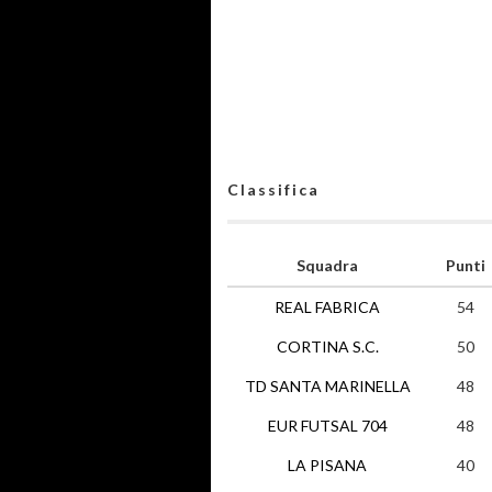
Classifica
Squadra
Punti
REAL FABRICA
54
CORTINA S.C.
50
TD SANTA MARINELLA
48
EUR FUTSAL 704
48
LA PISANA
40