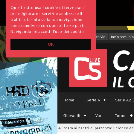
Questo sito usa i cookie di terze parti
per migliorare i servizi e analizzare il
traffico. Le info sulla tua navigazione
sono condivise con queste terze parti.
Navigando ne accetti l'uso dei cookie.
Accedi
Archivio
Invio comunica
OK
Home
Serie A
Serie A2 É
Giovanili
Vari
Tornei
26
#SerieCFemminile, sono 14 i team ai nastri di partenza: l'elenco delle p