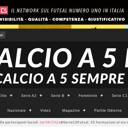
ti
lite
Serie A2
Serie B
Femminile
Serie C1
Nazionale
Video
Magazine
Partite Odierne
artecipanti laziali
06/08/2026
#SerieC2Futsal, 55 formazioni al via nel L