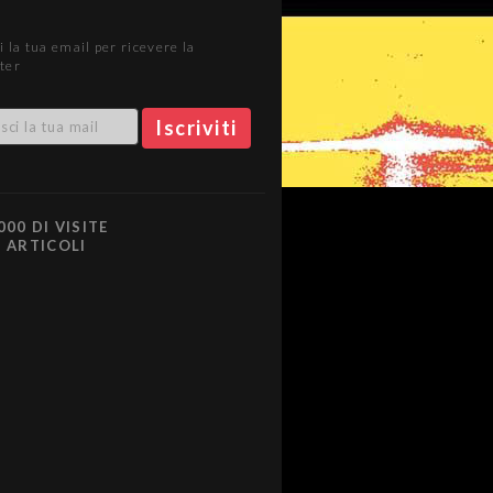
i la tua email per ricevere la
ter
000 DI VISITE
0 ARTICOLI