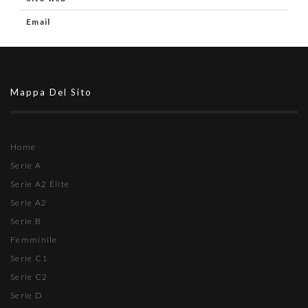
Email
Mappa Del Sito
Home
Serie A
Serie A2 Élite
Serie A2
Serie B
Femminile
Serie C1
Serie C2
Serie D