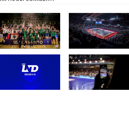
Serie A maschile 26-
27, la regina L84 e le
altre 13 partecipanti.
Secondo
Fra queste c’è
extracomunitario in