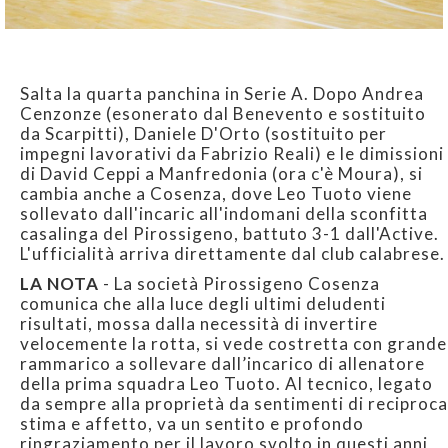
Salta la quarta panchina in Serie A. Dopo Andrea
Cenzonze (esonerato dal Benevento e sostituito
da Scarpitti), Daniele D'Orto (sostituito per
impegni lavorativi da Fabrizio Reali) e le dimissioni
di David Ceppi a Manfredonia (ora c'è Moura), si
cambia anche a Cosenza, dove Leo Tuoto viene
sollevato dall'incaric all'indomani della sconfitta
casalinga del Pirossigeno, battuto 3-1 dall'Active.
L'ufficialità arriva direttamente dal club calabrese.
LA NOTA
- La società Pirossigeno Cosenza
comunica che alla luce degli ultimi deludenti
risultati, mossa dalla necessità di invertire
velocemente la rotta, si vede costretta con grande
rammarico a sollevare dall’incarico di allenatore
della prima squadra Leo Tuoto. Al tecnico, legato
da sempre alla proprietà da sentimenti di reciproca
stima e affetto, va un sentito e profondo
ringraziamento per il lavoro svolto in questi anni