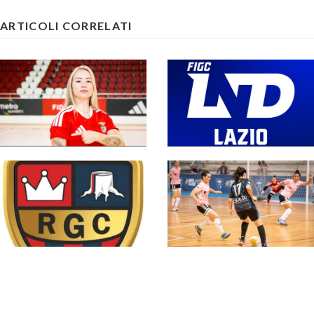
ARTICOLI CORRELATI
#futsalmercato, la
#SerieCFemminile,
Serie A femminile
sono 14 i team ai