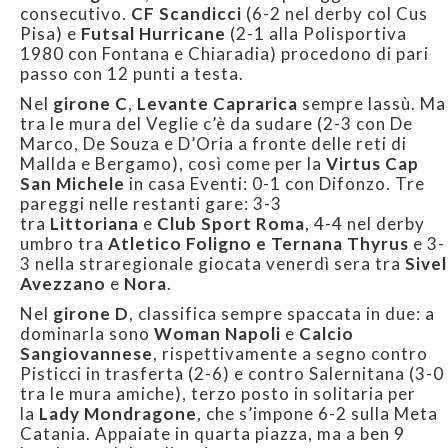
consecutivo.
CF Scandicci
(6-2 nel derby col Cus
Pisa) e
Futsal Hurricane
(2-1 alla Polisportiva
1980 con Fontana e Chiaradia) procedono di pari
passo con 12 punti a testa.
Nel
girone C
,
Levante Caprarica
sempre lassù. Ma
tra le mura del Veglie c’è da sudare (2-3 con De
Marco, De Souza e D’Oria a fronte delle reti di
Mallda e Bergamo), così come per la
Virtus Cap
San Michele
in casa Eventi: 0-1 con Difonzo. Tre
pareggi nelle restanti gare: 3-3
tra
Littoriana
e
Club Sport Roma
, 4-4 nel derby
umbro tra
Atletico Foligno e Ternana Thyrus
e 3-
3 nella straregionale giocata venerdì sera tra
Sivel
Avezzano
e
Nora
.
Nel
girone D
, classifica sempre spaccata in due: a
dominarla sono
Woman Napoli
e
Calcio
Sangiovannese
, rispettivamente a segno contro
Pisticci in trasferta (2-6) e contro Salernitana (3-0
tra le mura amiche), terzo posto in solitaria per
la
Lady Mondragone
, che s’impone 6-2 sulla Meta
Catania. Appaiate in quarta piazza, ma a ben 9