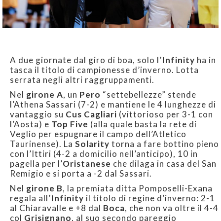
A due giornate dal giro di boa, solo l’
Infinity
ha in
tasca il titolo di campionesse d’inverno. Lotta
serrata negli altri raggruppamenti.
Nel
girone A
, un
Pero
“settebellezze” stende
l’Athena Sassari (7-2) e mantiene le 4 lunghezze di
vantaggio su
Cus Cagliari
(vittorioso per 3-1 con
l’Aosta) e
Top Five
(alla quale basta la rete di
Veglio per espugnare il campo dell’Atletico
Taurinense). La
Solarity
torna a fare bottino pieno
con l’Ittiri (4-2 a domicilio nell’anticipo), 10 in
pagella per l’
Oristanese
che dilaga in casa del San
Remigio e si porta a -2 dal Sassari.
Nel
girone B
, la premiata ditta Pomposelli-Exana
regala all’
Infinity
il titolo di regine d’inverno: 2-1
al Chiaravalle e +8 dal
Boca
, che non va oltre il 4-4
col
Grisignano
, al suo secondo pareggio