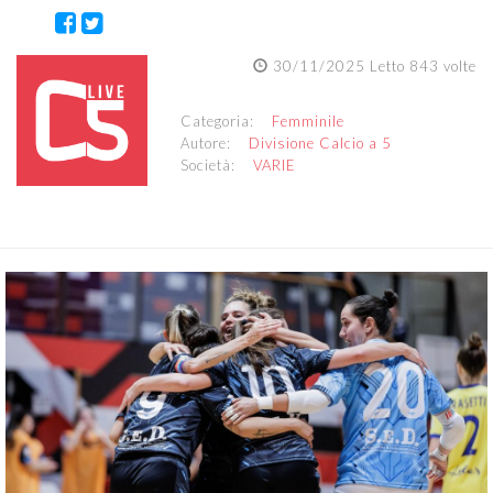
30/11/2025 Letto 843 volte
Categoria:
Femminile
Autore:
Divisione Calcio a 5
Società:
VARIE