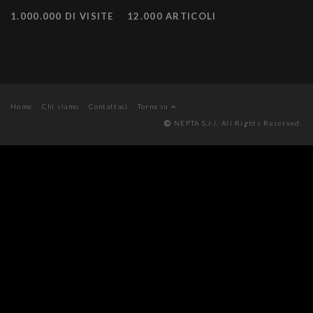
1.000.000 DI VISITE
12.000 ARTICOLI
Home
Chi siamo
Contattaci
Torna su
NEPTA S.r.l. All Rights Reserved.