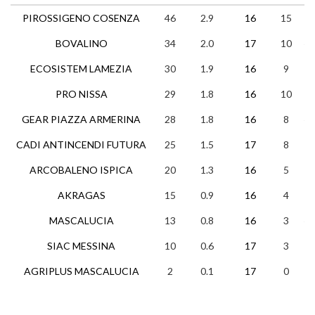
PIROSSIGENO COSENZA
46
2.9
16
15
1
BOVALINO
34
2.0
17
10
4
ECOSISTEM LAMEZIA
30
1.9
16
9
3
PRO NISSA
29
1.8
16
10
2
GEAR PIAZZA ARMERINA
28
1.8
16
8
4
CADI ANTINCENDI FUTURA
25
1.5
17
8
1
ARCOBALENO ISPICA
20
1.3
16
5
5
AKRAGAS
15
0.9
16
4
3
MASCALUCIA
13
0.8
16
3
4
SIAC MESSINA
10
0.6
17
3
1
AGRIPLUS MASCALUCIA
2
0.1
17
0
2