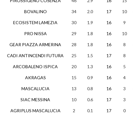
PIROSSIGENO COSENZA
46
2.9
16
15
1
BOVALINO
34
2.0
17
10
4
ECOSISTEM LAMEZIA
30
1.9
16
9
3
PRO NISSA
29
1.8
16
10
2
GEAR PIAZZA ARMERINA
28
1.8
16
8
4
CADI ANTINCENDI FUTURA
25
1.5
17
8
1
ARCOBALENO ISPICA
20
1.3
16
5
5
AKRAGAS
15
0.9
16
4
3
MASCALUCIA
13
0.8
16
3
4
SIAC MESSINA
10
0.6
17
3
1
AGRIPLUS MASCALUCIA
2
0.1
17
0
2