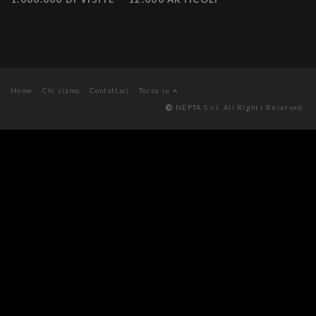
Home
Chi siamo
Contattaci
Torna su
NEPTA S.r.l. All Rights Reserved.