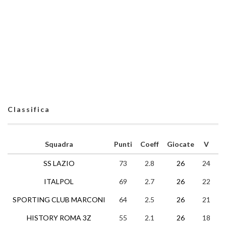
Classifica
Squadra
Punti
Coeff
Giocate
V
N
SS LAZIO
73
2.8
26
24
1
ITALPOL
69
2.7
26
22
3
SPORTING CLUB MARCONI
64
2.5
26
21
1
HISTORY ROMA 3Z
55
2.1
26
18
1