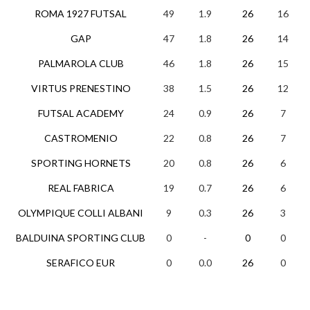
ROMA 1927 FUTSAL
49
1.9
26
16
1
GAP
47
1.8
26
14
5
PALMAROLA CLUB
46
1.8
26
15
1
VIRTUS PRENESTINO
38
1.5
26
12
2
FUTSAL ACADEMY
24
0.9
26
7
3
CASTROMENIO
22
0.8
26
7
1
SPORTING HORNETS
20
0.8
26
6
2
REAL FABRICA
19
0.7
26
6
1
OLYMPIQUE COLLI ALBANI
9
0.3
26
3
0
BALDUINA SPORTING CLUB
0
-
0
0
0
SERAFICO EUR
0
0.0
26
0
0