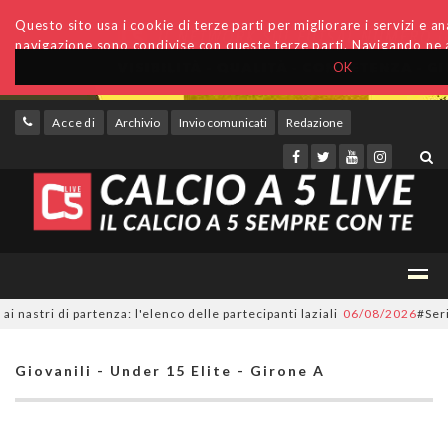
Questo sito usa i cookie di terze parti per migliorare i servizi e anal
navigazione sono condivise con queste terze parti. Navigando ne a
OK
Accedi
Archivio
Invio comunicati
Redazione
i di partenza: l'elenco delle partecipanti laziali
06/08/2026
#SerieC2Fu
Giovanili - Under 15 Elite - Girone A