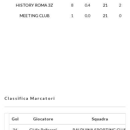
HISTORY ROMA 3Z
8
0.4
21
2
2
MEETING CLUB
1
0.0
21
0
1
Classifica Marcatori
Gol
Giocatore
Squadra
36
Giulio Pellacani
BALDUINA SPORTING CLUB