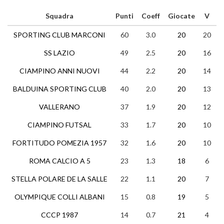
Squadra
Punti
Coeff
Giocate
V
SPORTING CLUB MARCONI
60
3.0
20
20
0
SS LAZIO
49
2.5
20
16
1
CIAMPINO ANNI NUOVI
44
2.2
20
14
2
BALDUINA SPORTING CLUB
40
2.0
20
13
1
VALLERANO
37
1.9
20
12
1
CIAMPINO FUTSAL
33
1.7
20
10
3
FORTITUDO POMEZIA 1957
32
1.6
20
10
2
ROMA CALCIO A 5
23
1.3
18
6
5
STELLA POLARE DE LA SALLE
22
1.1
20
7
2
OLYMPIQUE COLLI ALBANI
15
0.8
19
5
0
CCCP 1987
14
0.7
21
4
2