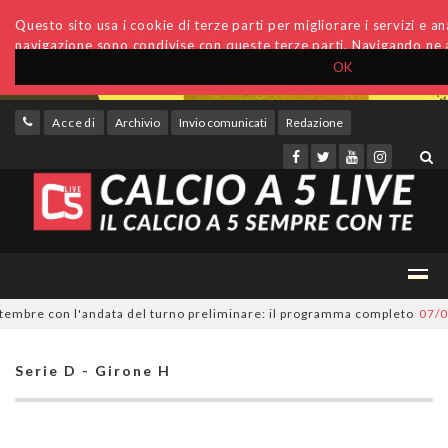
Questo sito usa i cookie di terze parti per migliorare i servizi e anal
navigazione sono condivise con queste terze parti. Navigando ne a
OK
Accedi
Archivio
Invio comunicati
Redazione
mbre con l'andata del turno preliminare: il programma completo
07/08/2
Serie D - Girone H