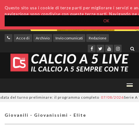
Questo sito usa i cookie di terze parti per migliorare i servizi e anal
navigazione sono condivise con queste terze parti. Navigando ne a
OK
Accedi
Archivio
Invio comunicati
Redazione
ta del turno preliminare: il programma completo
07/08/2026
Serie A Tesy
Giovanili - Giovanissimi - Elite