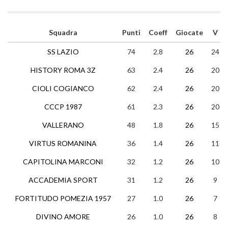
Squadra
Punti
Coeff
Giocate
V
SS LAZIO
74
2.8
26
24
HISTORY ROMA 3Z
63
2.4
26
20
CIOLI COGIANCO
62
2.4
26
20
CCCP 1987
61
2.3
26
20
VALLERANO
48
1.8
26
15
VIRTUS ROMANINA
36
1.4
26
11
CAPITOLINA MARCONI
32
1.2
26
10
ACCADEMIA SPORT
31
1.2
26
9
FORTITUDO POMEZIA 1957
27
1.0
26
7
DIVINO AMORE
26
1.0
26
8