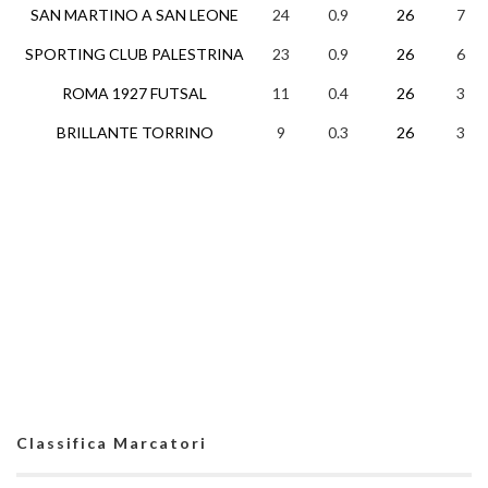
SAN MARTINO A SAN LEONE
24
0.9
26
7
SPORTING CLUB PALESTRINA
23
0.9
26
6
ROMA 1927 FUTSAL
11
0.4
26
3
BRILLANTE TORRINO
9
0.3
26
3
Classifica Marcatori