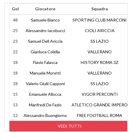
Gol
Giocatore
Squadra
48
Samuele Bianco
SPORTING CLUB MARCONI
25
Alessandro Iacobucci
CIOLI ARICCIA
23
Samuel Dell Ariccia
SS LAZIO
22
Gianluca Colella
VALLERANO
18
Flavio Falasca
HISTORY ROMA 3Z
18
Manuele Moretti
VALLERANO
18
Valerio Giulii Capponi
SS LAZIO
15
Emanuele Allocca
VIGOR PERCONTI
13
Manfredi De Fazio
ATLETICO GRANDE IMPERO
12
Alessandro Buongiorno
FREE FOOTBALL ROMA
VEDI TUTTI