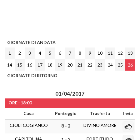
GIORNATE DI ANDATA
1
2
3
4
5
6
7
8
9
10
11
12
13
14
15
16
17
18
19
20
21
22
23
24
25
26
GIORNATE DI RITORNO
01/04/2017
ORE : 18:00
Casa
Punteggio
Trasferta
Invia
CIOLI COGIANCO
DIVINO AMORE
8 - 2
CAPITOLINA
FORTITUDO
1 - 2