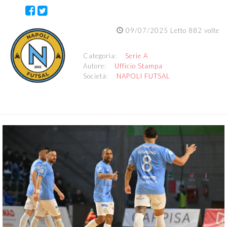
09/07/2025 Letto 882 volte
Categoria:
Serie A
Autore:
Ufficio Stampa
Società:
NAPOLI FUTSAL