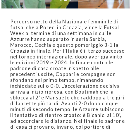
Percorso netto della Nazionale femminile di
futsal che a Porec, in Croazia, vince la Futsal
Week al termine di una settimana in cui le
Azzurre hanno superato in serie Serbia,
Marocco, Cechia e questo pomeriggio 3-1 la
Croazia in finale. Per l’Italia è il terzo successo
nel torneo internazionale, dopo aver già vinto
le edizioni 2019 e 2024. In finale contro le
padrone di casa croate, rispetto alle
precedenti uscite, Coppari e compagne non
sfondano nel primo tempo, rimanendo
inchiodate sullo 0-0. L’accelerazione decisiva
arriva a inizio ripresa, con Boutimah che la
sblocca al 2’ e Mansueto che raddoppia tre giri
di lancette più tardi. Avanti 2-0 dopo cinque
minuti di secondo tempo, le Azzurre subiscono
il tentativo di rientro croato: è Bicanic, al 10’,
ad accorciare le distanze. Nel finale le padrone
di casa ci provano, invano, col portiere di