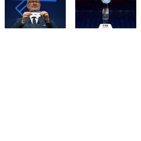
Futsal Week, le
Azzurre dominano
Italfutsal, doppio
anche contro la
raduno per gli
Cechia: il 6-1 vale il
Azzurrini: Pedrini
pass per la finale
convoca 26
giocatori fra i due
gruppi
Qualificazioni
Domani il sorteggio
mondiali, il cammino
delle qualificazioni
dell’Italfutsal parte
al Mondiale
dal Main Round con
maschile: Italia in
Georgia e Kosovo
prima fascia