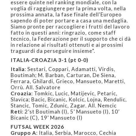
essere quinte nel ranking mondiale, con la
voglia di raggiungere per la prima volta, nella
prossima annata, la fase finale dell'Europeo
sapendo di poter portare a casa una medaglia.
Siamo pronte per raccogliere i frutti del lavoro
fatto in questi anni: ringrazio, come staff
tecnico, la Federazione per il supporto che ci dà
in relazione ai risultati ottenuti e ai prossimi
traguardi da perseguire insieme”.
ITALIA-CROAZIA 3-1 (pt 0-0)
Italia
: Sestari, Coppari, Adamatti, Virdis,
Boutimah; M. Barban, Carturan, De Siena,
Ferrara, Ghilardi, Grieco, Mansueto, Maretti,
Orrù. All. Salvatore
Croazia
: Tomkic, Lucic, Matijevic, Petaric,
Slavica; Bacic, Bicanic, Kolcic, Lojna, Rendulic,
Stancic, Tomic, Zdunic, Zagar. All. Nemcic
Reti
: 2’st Boutimah (I), 5’ Mansueto (I), 10’
Bicanic (C), 19’ Mansueto (I)
FUTSAL WEEK 2026
Gruppo A
: Italia, Serbia, Marocco, Cechia