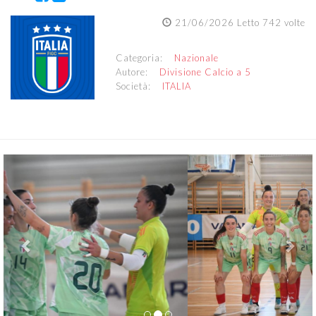
21/06/2026 Letto 742 volte
Categoria:
Nazionale
Autore:
Divisione Calcio a 5
Società:
ITALIA
Previous
Nex