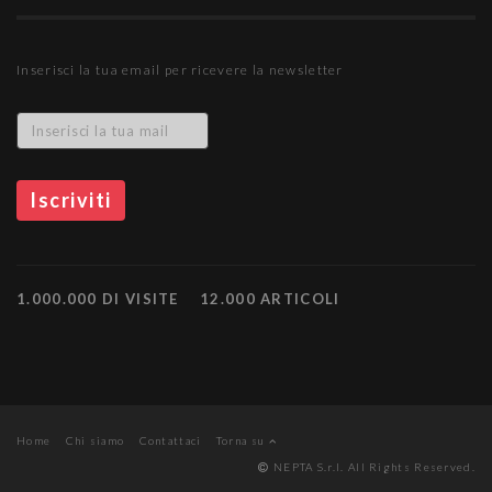
Inserisci la tua email per ricevere la newsletter
1.000.000 DI VISITE
12.000 ARTICOLI
Home
Chi siamo
Contattaci
Torna su
NEPTA S.r.l. All Rights Reserved.