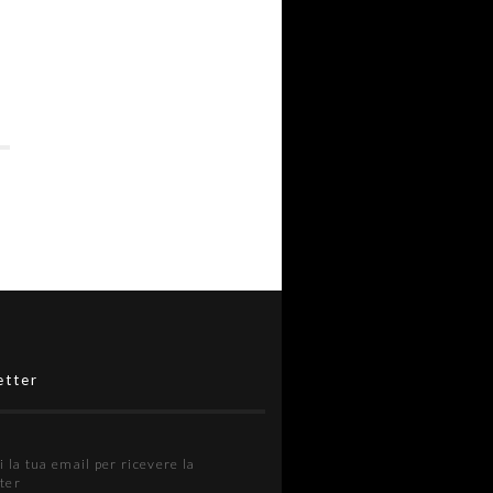
etter
i la tua email per ricevere la
ter