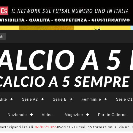
ti
lite
Serie A2
Serie B
Femminile
Serie C1
Nazionale
Video
Magazine
Partite Odierne
panti laziali
06/08/2026
#SerieC2Futsal, 55 formazioni al via nel Lazio: 