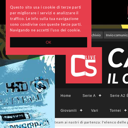
Questo sito usa i cookie di terze parti
per migliorare i servizi e analizzare il
traffico. Le info sulla tua navigazione
sono condivise con queste terze parti.
Navigando ne accetti l'uso dei cookie.
Accedi
Archivio
Invio comunica
OK
Home
Serie A
Serie A2 É
Giovanili
Vari
Tornei
eCFemminile, sono 14 i team ai nastri di partenza: l'elenco delle parteci