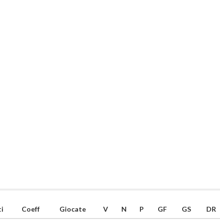
i
Coeff
Giocate
V
N
P
GF
GS
DR