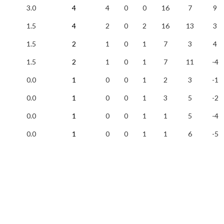
3.0
4
4
0
0
16
7
9
1.5
4
2
0
2
16
13
3
1.5
2
1
0
1
7
3
4
1.5
2
1
0
1
7
11
-4
0.0
1
0
0
1
2
3
-1
0.0
1
0
0
1
3
5
-2
0.0
1
0
0
1
1
5
-4
0.0
1
0
0
1
1
6
-5