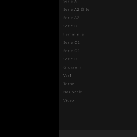
Serie A
Serie A2 Élite
Serie A2
Serie B
Femminile
Serie C1
Serie C2
Serie D
Giovanili
Vari
Tornei
Nazionale
Video