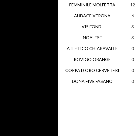
FEMMINILE MOLFETTA
12
AUDACE VERONA
6
VIS FONDI
3
NOALESE
3
ATLETICO CHIARAVALLE
0
ROVIGO ORANGE
0
COPPA D ORO CERVETERI
0
DONA FIVE FASANO
0