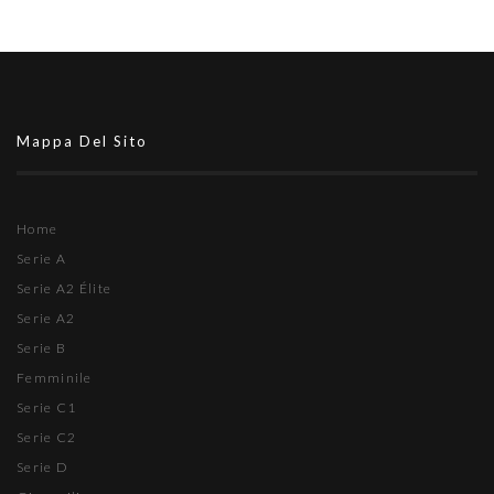
Mappa Del Sito
Home
Serie A
Serie A2 Élite
Serie A2
Serie B
Femminile
Serie C1
Serie C2
Serie D