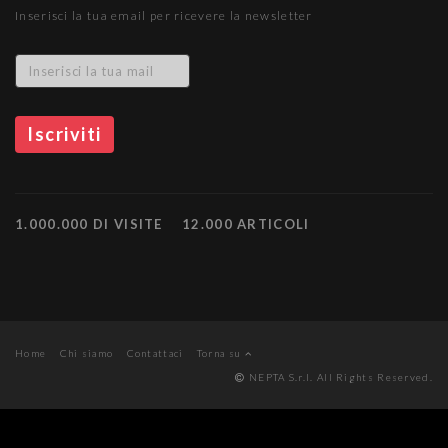
Inserisci la tua email per ricevere la newsletter
1.000.000 DI VISITE
12.000 ARTICOLI
Home
Chi siamo
Contattaci
Torna su
NEPTA S.r.l. All Rights Reserved.