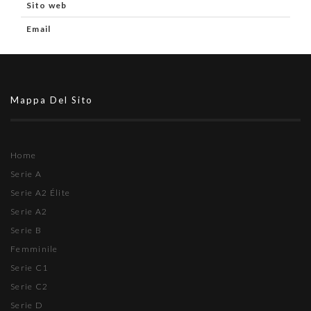
Sito web
Email
Mappa Del Sito
Home
Serie A
Serie A2 Élite
Serie A2
Serie B
Femminile
Serie C1
Serie C2
Serie D