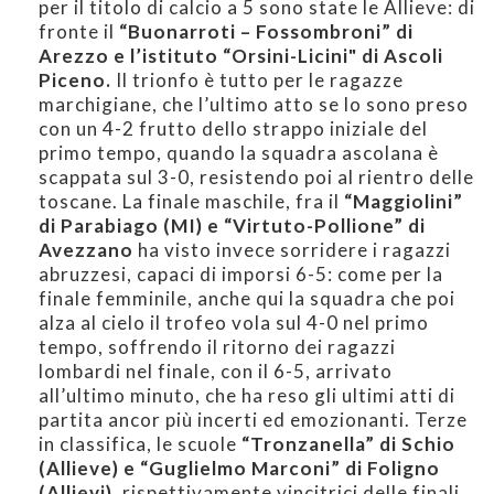
per il titolo di calcio a 5 sono state le Allieve: di
fronte il
“Buonarroti – Fossombroni” di
Arezzo e l’istituto “Orsini-Licini" di Ascoli
Piceno.
Il trionfo è tutto per le ragazze
marchigiane, che l’ultimo atto se lo sono preso
con un 4-2 frutto dello strappo iniziale del
primo tempo, quando la squadra ascolana è
scappata sul 3-0, resistendo poi al rientro delle
toscane. La finale maschile, fra il
“Maggiolini”
di Parabiago (MI) e “Virtuto-Pollione” di
Avezzano
ha visto invece sorridere i ragazzi
abruzzesi, capaci di imporsi 6-5: come per la
finale femminile, anche qui la squadra che poi
alza al cielo il trofeo vola sul 4-0 nel primo
tempo, soffrendo il ritorno dei ragazzi
lombardi nel finale, con il 6-5, arrivato
all’ultimo minuto, che ha reso gli ultimi atti di
partita ancor più incerti ed emozionanti. Terze
in classifica, le scuole
“Tronzanella” di Schio
(Allieve) e “Guglielmo Marconi” di Foligno
(Allievi)
, rispettivamente vincitrici delle finali