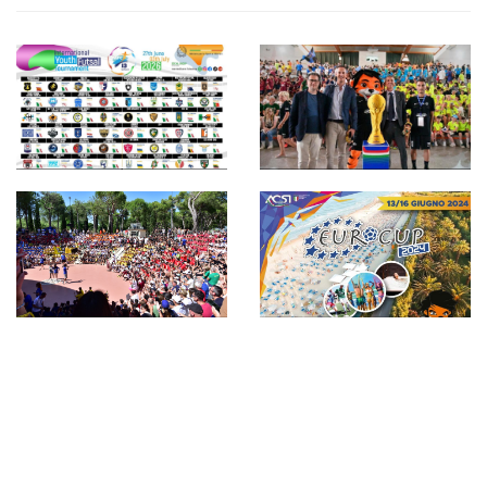
Montesilvano
Un sogno chiamato
Futsal Cup,
Futsal Eurocup,
un’edizione da
Bizzarri: “Abbiamo