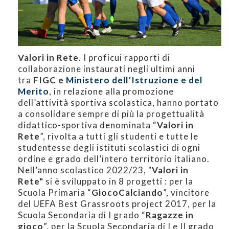
Valori in Rete
.
I proficui rapporti di
collaborazione instaurati negli ultimi anni
tra
FIGC e
Ministero dell’Istruzione e del
Merito
, in relazione alla promozione
dell’attività sportiva scolastica, hanno portato
a consolidare sempre di più la progettualità
didattico-sportiva denominata “
Valori in
Rete
”, rivolta a tutti gli studenti e tutte le
studentesse degli istituti scolastici di ogni
ordine e grado dell’intero territorio italiano.
Nell’anno scolastico 2022/23, "
Valori in
Rete"
si è sviluppato in 8 progetti : per la
Scuola Primaria “
GiocoCalciando
”, vincitore
del UEFA Best Grassroots project 2017, per la
Scuola Secondaria di I grado “
Ragazze in
gioco
”, per la Scuola Secondaria di I e II grado