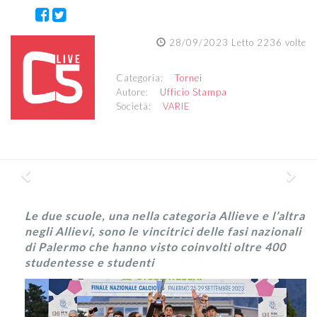
28/09/2023 Letto 2236 volte
Categoria:
Tornei
Autore:
Ufficio Stampa
Società:
VARIE
Previous
Nex
Le due scuole, una nella categoria Allieve e l’altra
negli Allievi, sono le vincitrici delle fasi nazionali
di Palermo che hanno visto coinvolti oltre 400
studentesse e studenti