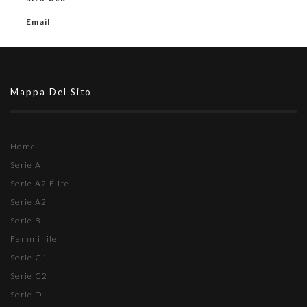
Email
Mappa Del Sito
Home
Serie A
Serie A2 Élite
Serie A2
Serie B
Femminile
Serie C1
Serie C2
Serie D