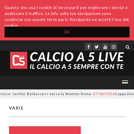
Questo sito usa i cookie di terze parti per migliorare i servizi e
analizzare il traffico. Le info sulla tua navigazione sono
condivise con queste terze parti. Navigando ne accetti l'uso dei
cookie.
OK
Accedi
Archivio
Invio comunicati
Redazione
orosse: Jenifer Baldassarri verso la Women Roma
07/08/2026
Coppa Divis
VARIE