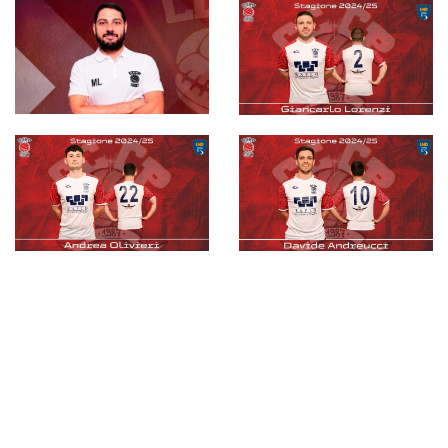
CCCP, si punta in
#futsalmercato,
alto. Lorenzoni:
un\\'altra tripla
"Tanti sforzi
conferma per i
importanti per
CCCP 1987:
vivere una C1 da
Lorenzi, Olivieri e
protagonisti"
Zara
#futsalmercato
CCCP 1987, svelati
#futsalmercato,
i laterali: una
continuano le
conferma e ben due
presentazioni al
new entry
CCCP 1987: un
rinnovo, un ritorno e
una new entry
Pubblicità