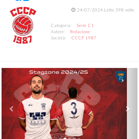
24/07/2024 Letto 398 volte
Categoria:
Serie C1
Autore:
Redazione
Società:
CCCP 1987
Previous
Nex
Dopo i portieri in casa CCCP 1987 si passa a
presentare, direttamente via social, gli "ultimi"
della stagione 2024/25. Due le conferme,
quella di capitan Giacomo Ciarniello che
indosserà ancora la maglia numero 3 e
l'esperto Tommaso Rossi (il 7 sulle spalle). Il
nuovo arrivato è Leonardo Rossetti al quale
spetterà la divisa numero 6.