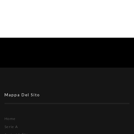
Mappa Del Sito
Home
Serie A
Serie A2 Élite
Serie A2
Serie B
Femminile
Serie C1
Serie C2
Serie D
Giovanili
Vari
Tornei