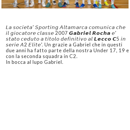
𝘓𝘢 𝘴𝘰𝘤𝘪𝘦𝘵𝘢’ 𝘚𝘱𝘰𝘳𝘵𝘪𝘯𝘨 𝘈𝘭𝘵𝘢𝘮𝘢𝘳𝘤𝘢 𝘤𝘰𝘮𝘶𝘯𝘪𝘤𝘢 𝘤𝘩𝘦
𝘪𝘭 𝘨𝘪𝘰𝘤𝘢𝘵𝘰𝘳𝘦 𝘤𝘭𝘢𝘴𝘴𝘦 2007 𝙂𝙖𝙗𝙧𝙞𝙚𝙡 𝙍𝙤𝙘𝙝𝙖 𝘦’
𝘴𝘵𝘢𝘵𝘰 𝘤𝘦𝘥𝘶𝘵𝘰 𝘢 𝘵𝘪𝘵𝘰𝘭𝘰 𝘥𝘦𝘧𝘪𝘯𝘪𝘵𝘪𝘷𝘰 𝘢𝘭 𝙇𝙚𝙘𝙘𝙤 𝘾5 𝘪𝘯
𝘴𝘦𝘳𝘪𝘦 𝘈2 𝘌𝘭𝘪𝘵𝘦’. Un grazie a Gabriel che in questi
due anni ha fatto parte della nostra Under 17, 19 e
con la seconda squadra in C2.
In bocca al lupo Gabriel.