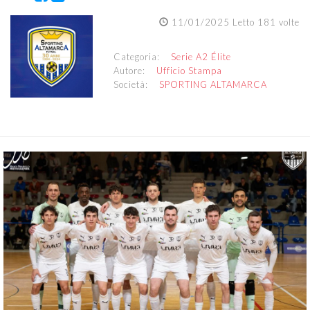
11/01/2025 Letto 181 volte
Categoria:
Serie A2 Élite
Autore:
Ufficio Stampa
Società:
SPORTING ALTAMARCA