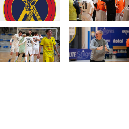
#futsalmercato,
Sporting Altamarca:
Sporting
tripla risoluzione
Altamarca+Eagles
dell'accordo
Pedemontana: tutto
sul nuovo
Montegrappa
Sporting Altamarca, i
convocati di Pagana
#futsalmercato,
per la sfida contro la