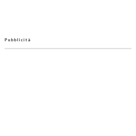
separazione da
Bommino: ideona
Danilo Baldassarre
Pubblicità