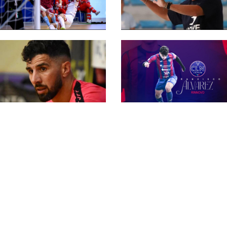
#futsalmercato,
l'ambiziosa Futura
Serie A2 Élite 26-27,
rompe gli indugi: tra i
due gironi da 14
papabili Sylvio Rocha
squadre: dentro
Fabrica, Sesto e
Saints
#futsalmercato, il Cus
Molise annuncia
#futsalmercato New
un'altra conferma: è
Taranto, ufficiale la
quella di Alvarez