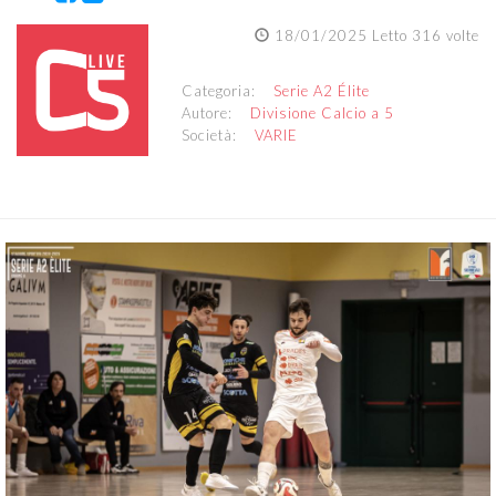
18/01/2025 Letto 316 volte
Categoria:
Serie A2 Élite
Autore:
Divisione Calcio a 5
Società:
VARIE