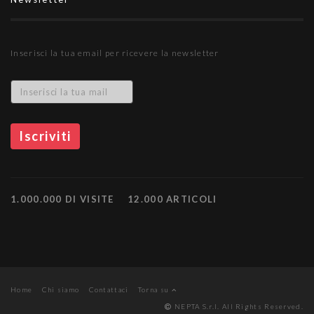
Inserisci la tua email per ricevere la newsletter
1.000.000 DI VISITE
12.000 ARTICOLI
Home
Chi siamo
Contattaci
Torna su
NEPTA S.r.l. All Rights Reserved.