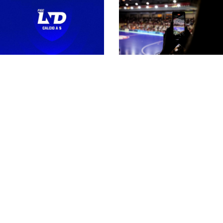
Serie A maschile 26-
27, la regina L84 e le
altre 13 partecipanti.
Secondo
Fra queste c’è
extracomunitario in
l’Active
Serie A, Castiglia: “Più
competitività
internazionale nel
rispetto della riforma”
Il #futsalmercato di
Cambia la regola per il
Serie A può
portiere di
accendersi: il
movimento? Al via la
secondo extra è
sperimentazione nella
realtà
Serie A maschile