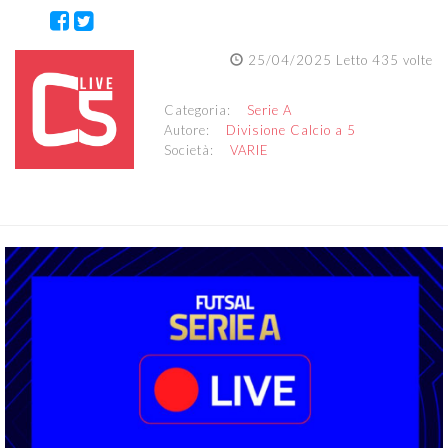
25/04/2025 Letto 435 volte
Categoria:
Serie A
Autore:
Divisione Calcio a 5
Società:
VARIE