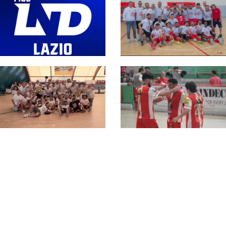
#SerieC1Futsal, nel
#SerieC1Futsal,
Lazio si passa da 28 a
stagione 2026-27: la
32 squadre: l'elenco
graduatoria dei
completo
ripescaggi