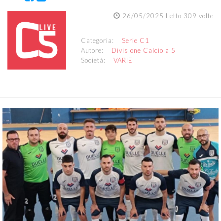
26/05/2025 Letto 309 volte
Categoria:
Serie C1
Autore:
Divisione Calcio a 5
Società:
VARIE