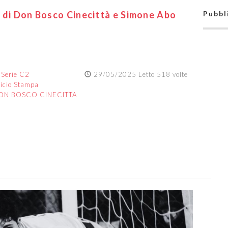
 di Don Bosco Cinecittà e Simone Abo
Pubbl
:
Serie C2
29/05/2025 Letto 518 volte
ficio Stampa
ON BOSCO CINECITTA