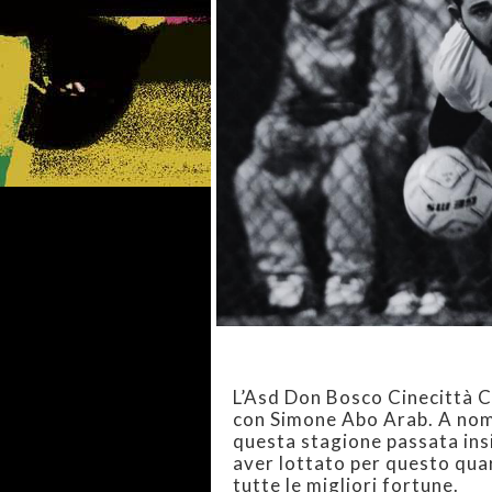
L’Asd Don Bosco Cinecittà C
con Simone Abo Arab. A nome
questa stagione passata insi
aver lottato per questo qua
tutte le migliori fortune.