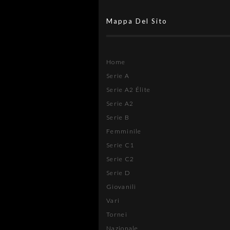
Mappa Del Sito
Home
Serie A
Serie A2 Élite
Serie A2
Serie B
Femminile
Serie C1
Serie C2
Serie D
Giovanili
Vari
Tornei
Nazionale