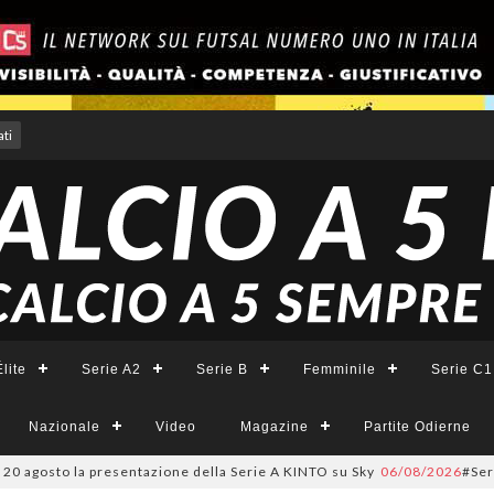
ti
lite
Serie A2
Serie B
Femminile
Serie C1
Nazionale
Video
Magazine
Partite Odierne
sto la presentazione della Serie A KINTO su Sky
06/08/2026
#SerieCFemmin