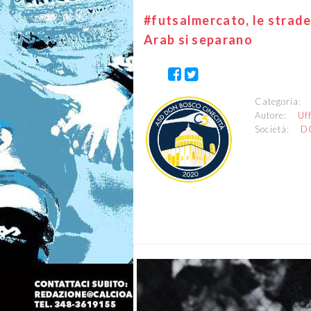
#futsalmercato, le strade
Arab si separano
Categoria
Autore:
Uf
Società:
D