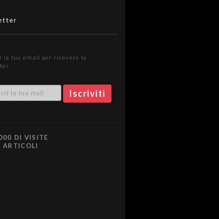
etter
i la tua email per ricevere la
ter
000 DI VISITE
0 ARTICOLI