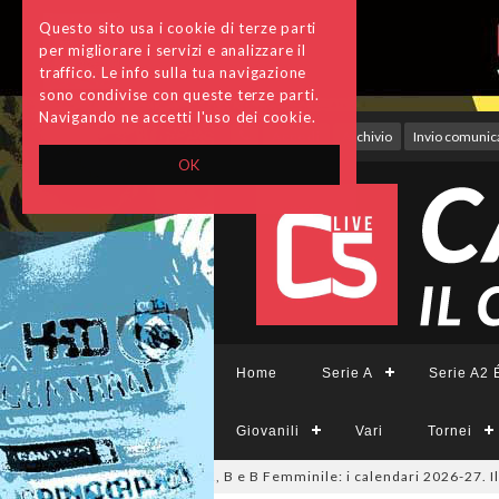
Questo sito usa i cookie di terze parti
per migliorare i servizi e analizzare il
traffico. Le info sulla tua navigazione
sono condivise con queste terze parti.
Navigando ne accetti l'uso dei cookie.
Accedi
Archivio
Invio comunica
OK
Home
Serie A
Serie A2 É
Giovanili
Vari
Tornei
ie A Tesys, A2 Élite, A2, B e B Femminile: i calendari 2026-27. Il 20 ago