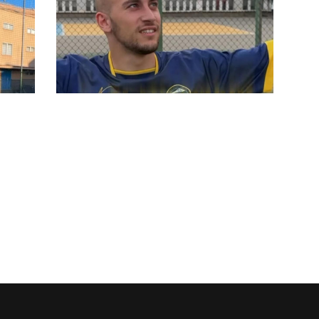
#futsalmercato, Don Bosco
Cinecittà: arriva Andrea Macchini,
Alessio Mottes rinnova
ina
#futsalmercato, Don Bosco
Cinecittà: Marco Vassetti è il
primo rinforzo per Chilelli