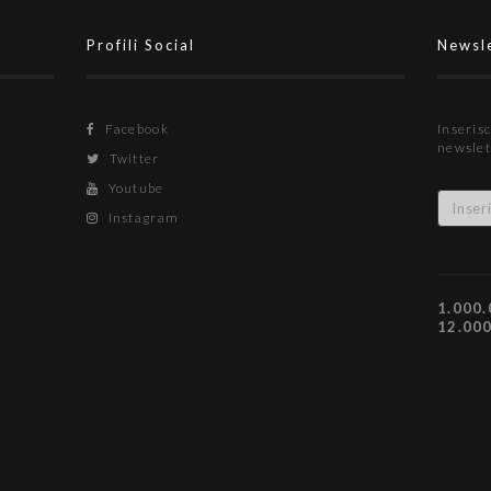
Profili Social
Newsl
Facebook
Inserisc
newslet
Twitter
Youtube
Instagram
1.000.
12.00