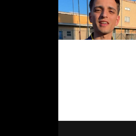
#futsalmercato, il ritorno più
gradito per il Don Bosco: Luca
Iacobelli rigiocherà nella sua
Cinecittà
#futsalmercato, Arnaldo Mess
torna in campo. E lo fa col Don
Bosco Cinecittà