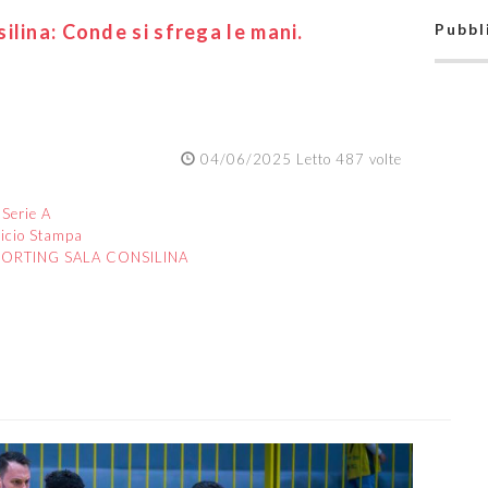
ilina: Conde si sfrega le mani.
Pubbl
04/06/2025 Letto 487 volte
:
Serie A
ficio Stampa
PORTING SALA CONSILINA