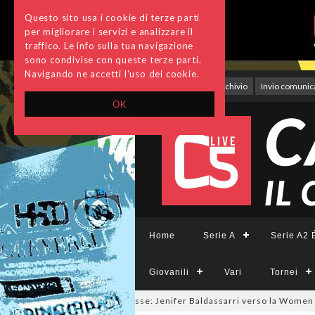
Questo sito usa i cookie di terze parti
per migliorare i servizi e analizzare il
traffico. Le info sulla tua navigazione
sono condivise con queste terze parti.
Navigando ne accetti l'uso dei cookie.
Accedi
Archivio
Invio comunica
OK
Home
Serie A
Serie A2 É
Giovanili
Vari
Tornei
ercato a tinte giallorosse: Jenifer Baldassarri verso la Women Roma
07