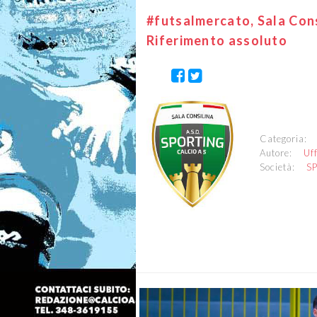
#futsalmercato, Sala Cons
Riferimento assoluto
Categoria
Autore:
Uf
Società:
S