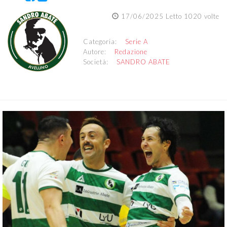
17/06/2025 Letto 1020 volte
Categoria:
Serie A
Autore:
Redazione
Società:
SANDRO ABATE