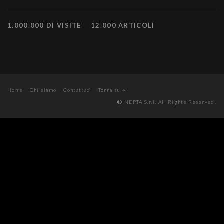
1.000.000 DI VISITE
12.000 ARTICOLI
Home
Chi siamo
Contattaci
Torna su
NEPTA S.r.l. All Rights Reserved.