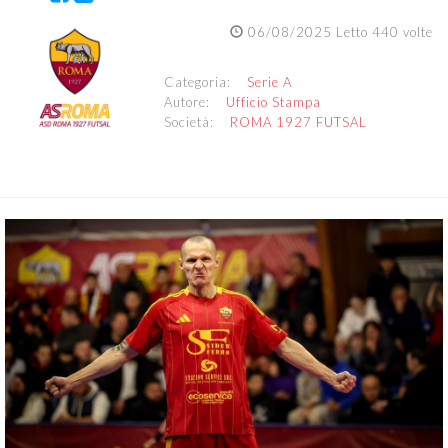
06/08/2025 Letto 440 volte
Categoria:
Serie A
Autore:
Ufficio Stampa
Società:
ROMA 1927 FUTSAL