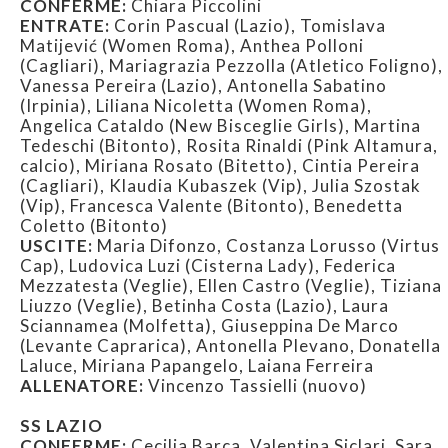
CONFERME:
Chiara Piccolini
ENTRATE:
Corin Pascual (Lazio), Tomislava
Matijević (Women Roma), Anthea Polloni
(Cagliari), Mariagrazia Pezzolla (Atletico Foligno),
Vanessa Pereira (Lazio), Antonella Sabatino
(Irpinia), Liliana Nicoletta (Women Roma),
Angelica Cataldo (New Bisceglie Girls), Martina
Tedeschi (Bitonto), Rosita Rinaldi (Pink Altamura,
calcio), Miriana Rosato (Bitetto), Cintia Pereira
(Cagliari), Klaudia Kubaszek (Vip), Julia Szostak
(Vip), Francesca Valente (Bitonto), Benedetta
Coletto (Bitonto)
USCITE:
Maria Difonzo, Costanza Lorusso (Virtus
Cap), Ludovica Luzi (Cisterna Lady), Federica
Mezzatesta (Veglie), Ellen Castro (Veglie), Tiziana
Liuzzo (Veglie), Betinha Costa (Lazio), Laura
Sciannamea (Molfetta), Giuseppina De Marco
(Levante Caprarica), Antonella Plevano, Donatella
Laluce, Miriana Papangelo, Laiana Ferreira
ALLENATORE:
Vincenzo Tassielli (nuovo)
SS LAZIO
CONFERME:
Cecilia Barca, Valentina Siclari, Sara