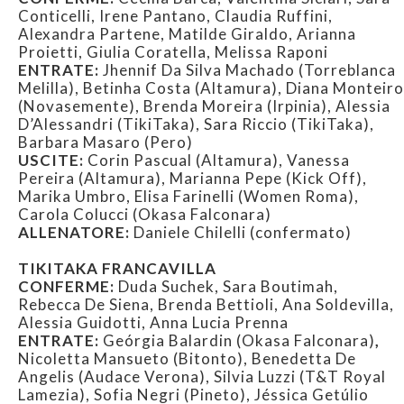
Conticelli, Irene Pantano, Claudia Ruffini,
Alexandra Partene, Matilde Giraldo, Arianna
Proietti, Giulia Coratella, Melissa Raponi
ENTRATE:
Jhennif Da Silva Machado (Torreblanca
Melilla), Betinha Costa (Altamura), Diana Monteiro
(Novasemente), Brenda Moreira (Irpinia), Alessia
D’Alessandri (TikiTaka), Sara Riccio (TikiTaka),
Barbara Masaro (Pero)
USCITE:
Corin Pascual (Altamura), Vanessa
Pereira (Altamura), Marianna Pepe (Kick Off),
Marika Umbro, Elisa Farinelli (Women Roma),
Carola Colucci (Okasa Falconara)
ALLENATORE:
Daniele Chilelli (confermato)
TIKITAKA FRANCAVILLA
CONFERME:
Duda Suchek, Sara Boutimah,
Rebecca De Siena, Brenda Bettioli, Ana Soldevilla,
Alessia Guidotti, Anna Lucia Prenna
ENTRATE:
Geórgia Balardin (Okasa Falconara)
,
Nicoletta Mansueto (Bitonto), Benedetta De
Angelis (Audace Verona), Silvia Luzzi (T&T Royal
Lamezia), Sofia Negri (Pineto), Jéssica Getúlio