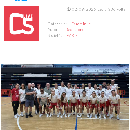
02/09/2025 Letto 386 volte
Categoria:
Femminile
Autore:
Redazione
Società:
VARIE