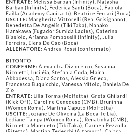
ENTRATE:
Melissa Barban (Infinity), Natasha
Barban (Infinity), Federica Santi (Boca), Fabiola
Failla (Academy Canicattì), Beatrice Ferrari (Boca)
USCITE:
Margherita Vittorelli (Real Grisignano),
Benedetta De Angelis (TikiTaka), Nanako
Harakawa (Fugador Sumida Ladies), Caterina
Biasiolo, Arianna Pomposelli (Infinity), Julia
Ferreira, Elena De Cao (Boca)
ALLENATORE:
Andrea Rossi (confermato)
BITONTO
CONFERME:
Alexandra Divincenzo, Susanna
Nicoletti, Luciléia, Stefania Coda, Maira
Abbadessa, Diana Santos, Alessia Grieco,
Francesca Buquicchio, Vanessa Mitolo, Daniela De
Zio
ENTRATE:
Lilla Torma (Molfetta), Greta Ghilardi
(Kick Off), Caroline Cenedese (CMB), Bruninha
(Women Roma), Martina Caputo (Molfetta)
USCITE:
Joziane De Oliveira (La Boca Te Lía),
Lediane Tampa (Women Roma), Renatinha (CMB),
Nicoletta Mansueto (TikiTaka), Carmen Pezzolla
(Bitetto), Martina Tedeschi (Altamura), Chiara