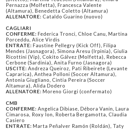
Pernazza (Molfetta), Francesca Valente
(Altamura), Benedetta Coletto (Altamura)
ALLENATORE:
Cataldo Guarino (nuovo)
CAGLIARI
CONFERME:
Federica Tronci, Chloe Canu, Martina
Porceddu, Alice Virdis
ENTRATE:
Faustine Pellegry (Kick Off), Filipa
Mendes (Jasnagora), Simona Aresu (Irpinia), Giulia
Ricottini (Vip), Cokito Gálvez (Molfetta), Rebecca
Cerbone (Sardinia), Anita Furno (Jasnagora)
USCITE:
Andreza Queiroz, Pati Ribeirete (Levante
Caprarica), Anthea Polloni (Soccer Altamura),
Antonia Giugliano, Cintia Pereira (Soccer
Altamura), Alida Dodero
ALLENATORE:
Moreno Giorgi (confermato)
CMB
CONFERME:
Angelica Dibiase, Débora Vanin, Laura
Cimarosa, Roxy Ion, Roberta Bergamotta, Claudia
Casiero
ENTRATE:
Marta Peñalver Ramón (Roldán), Taty