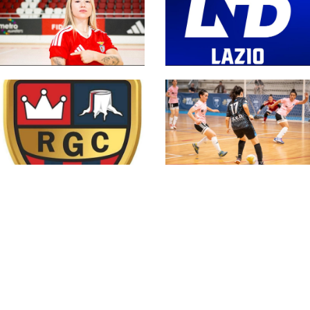
#futsalmercato, la
#SerieCFemminile,
Serie A femminile
sono 14 i team ai
saluta un'altra
nastri di partenza:
Azzurra: Gaby Vanelli
l'elenco delle
approda al Benfica
partecipanti laziali
Serie B femminile 26-
27, 39 compagini al