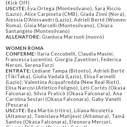
(Kick Off)
USCITE:
Eva Ortega (Montesilvano), Sara Riccio
(Lazio), Alice Carpineta (CMB), Giada Zinni (Nora),
Alessia D’Alessandri (Lazio), Adrieli Berté (Women
Roma), Gioia Marcelli (Montesilvano), Chiara
Santangelo (Montesilvano)
ALLENATORE:
Gianluca Marzuoli (nuovo)
WOMEN ROMA
CONFERME:
Ilaria Ceccobelli, Claudia Masini,
Francesca Lucentini, Giorgia Zavettieri, Federica
Neroni, Serena Furzi
ENTRATE:
Lediane Tampa (Bitonto), Adrieli Berté
(TikiTaka), Giulia Vadalà (Lazio), Elisa Farinelli
(Lazio), Valentina Acquafredda (New Real Rieti),
Elisa Narcisi (Atletico Foligno), Leti Cortés (Okasa
Falconara), Silvia Praticò (Okasa Falconara), Ana
Carolina Sestari (Okasa Falconara), Gaby Vanelli
(Pescara)
USCITE:
Bea Martin (ritiro), Liliana Nicoletta
(Altamura), Tomislava Matijević (Altamura), Tainã
Santos (Okasa Falconara), Eleonora Mercuri,