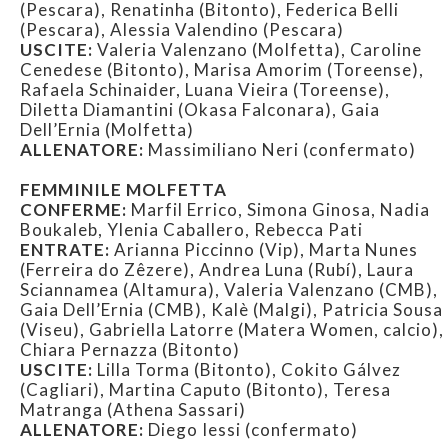
(Pescara), Renatinha (Bitonto), Federica Belli
(Pescara), Alessia Valendino (Pescara)
USCITE:
Valeria Valenzano (Molfetta), Caroline
Cenedese (Bitonto), Marisa Amorim (Toreense),
Rafaela Schinaider, Luana Vieira (Toreense),
Diletta Diamantini (Okasa Falconara), Gaia
Dell’Ernia (Molfetta)
ALLENATORE:
Massimiliano Neri (confermato)
FEMMINILE MOLFETTA
CONFERME:
Marfil Errico, Simona Ginosa, Nadia
Boukaleb, Ylenia Caballero, Rebecca Pati
ENTRATE:
Arianna Piccinno (Vip), Marta Nunes
(Ferreira do Zêzere), Andrea Luna (Rubí), Laura
Sciannamea (Altamura), Valeria Valenzano (CMB),
Gaia Dell’Ernia (CMB), Kalè (Malgi), Patricia Sousa
(Viseu), Gabriella Latorre (Matera Women, calcio),
Chiara Pernazza (Bitonto)
USCITE:
Lilla Torma (Bitonto), Cokito Gálvez
(Cagliari), Martina Caputo (Bitonto), Teresa
Matranga (Athena Sassari)
ALLENATORE:
Diego Iessi (confermato)