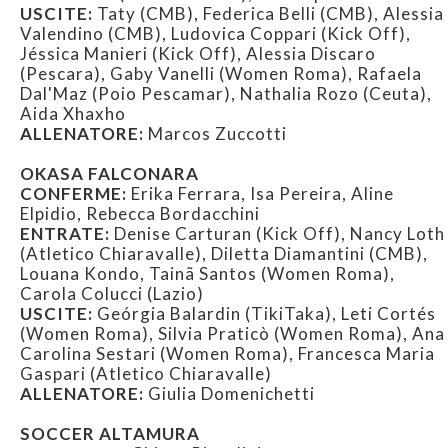
USCITE:
Taty (CMB), Federica Belli (CMB), Alessia
Valendino (CMB), Ludovica Coppari (Kick Off),
Jéssica Manieri (Kick Off), Alessia Discaro
(Pescara), Gaby Vanelli (Women Roma), Rafaela
Dal'Maz (Poio Pescamar), Nathalia Rozo (Ceuta),
Aida Xhaxho
ALLENATORE:
Marcos Zuccotti
OKASA FALCONARA
CONFERME:
Erika Ferrara, Isa Pereira, Aline
Elpidio, Rebecca Bordacchini
ENTRATE:
Denise Carturan (Kick Off), Nancy Loth
(Atletico Chiaravalle), Diletta Diamantini (CMB),
Louana Kondo, Tainã Santos (Women Roma),
Carola Colucci (Lazio)
USCITE:
Geórgia Balardin (TikiTaka), Leti Cortés
(Women Roma), Silvia Praticò (Women Roma), Ana
Carolina Sestari (Women Roma), Francesca Maria
Gaspari (Atletico Chiaravalle)
ALLENATORE:
Giulia Domenichetti
SOCCER ALTAMURA