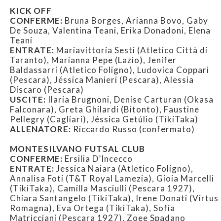
KICK OFF
CONFERME:
Bruna Borges, Arianna Bovo, Gaby
De Souza, Valentina Teani, Erika Donadoni, Elena
Teani
ENTRATE:
Mariavittoria Sesti (Atletico Città di
Taranto), Marianna Pepe (Lazio), Jenifer
Baldassarri (Atletico Foligno), Ludovica Coppari
(Pescara), Jéssica Manieri (Pescara), Alessia
Discaro (Pescara)
USCITE:
Ilaria Brugnoni, Denise Carturan (Okasa
Falconara), Greta Ghilardi (Bitonto), Faustine
Pellegry (Cagliari), Jéssica Getúlio (TikiTaka)
ALLENATORE:
Riccardo Russo (confermato)
MONTESILVANO FUTSAL CLUB
CONFERME:
Ersilia D’Incecco
ENTRATE:
Jessica Naiara (Atletico Foligno),
Annalisa Foti (T&T Royal Lamezia), Gioia Marcelli
(TikiTaka), Camilla Masciulli (Pescara 1927),
Chiara Santangelo (TikiTaka), Irene Donati (Virtus
Romagna), Eva Ortega (TikiTaka), Sofia
Matricciani (Pescara 1927), Zoee Spadano