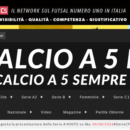
ti
lite
Serie A2
Serie B
Femminile
Serie C1
Nazionale
Video
Magazine
Partite Odierne
a presentazione della Serie A KINTO su Sky
06/08/2026
#SerieCFemminile, 