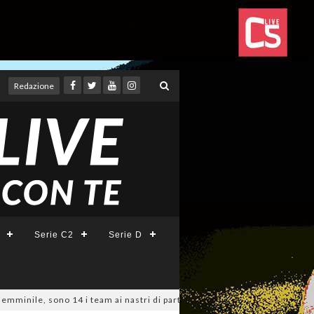
Redazione
Serie C2
Serie D
sono 14 i team ai nastri di partenza: l'elenco delle partecipanti laziali