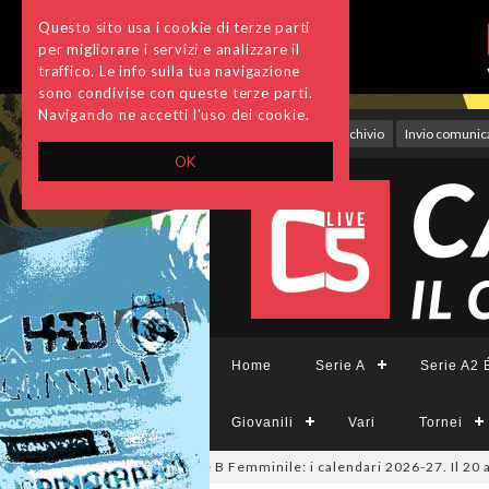
Questo sito usa i cookie di terze parti
per migliorare i servizi e analizzare il
traffico. Le info sulla tua navigazione
sono condivise con queste terze parti.
Navigando ne accetti l'uso dei cookie.
Accedi
Archivio
Invio comunica
OK
Home
Serie A
Serie A2 É
Giovanili
Vari
Tornei
Tesys, A2 Élite, A2, B e B Femminile: i calendari 2026-27. Il 20 agosto l