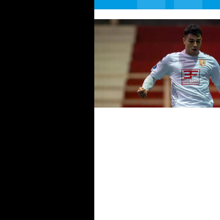
#futsalmercato, forze fresche
Gulizia: tre giovani aggregati ne
main roster della Came Trevis
#futsalmercato, Came:
dall'Atlante arriva Fahd Yamoul
"Un step importante nella mia