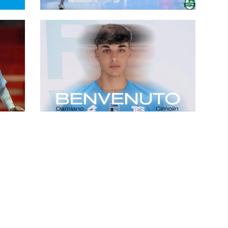
 per
La Came pesca in Spagna:
l
Jhonathan Linhares chiude il
o
#futsalmercato trevigiano
#futsalmercato, un giovane
portiere per la Came Treviso:
ecco Damiano Cimolin
.