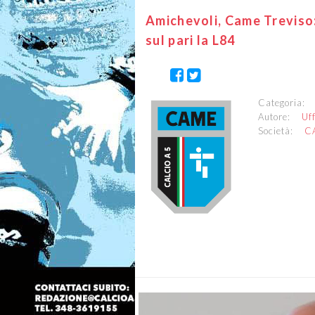
Amichevoli, Came Treviso:
sul pari la L84
Categoria
Autore:
Uf
Società:
C