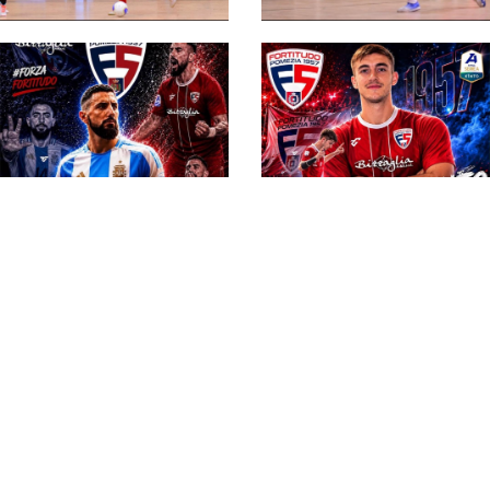
#futsalmercato,
Fortitudo Pomezia:
#futsalmercato,
Bonci prolunga
Fortitudo Pomezia:
l'accordo sino al 2029
rinnovo biennale per
Binzaru. "Voglio
ripagare la fiducia"
#futsalmercato, la
Fortitudo riempie una
#futsalmercato, un
casella dei "formati":
campione del mondo
preso Riccardo