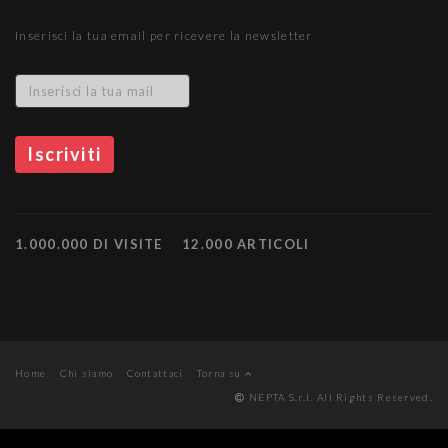
Inserisci la tua email per ricevere la newsletter
1.000.000 DI VISITE
12.000 ARTICOLI
Home
Chi siamo
Contattaci
Torna su
NEPTA S.r.l. All Rights Reserved.