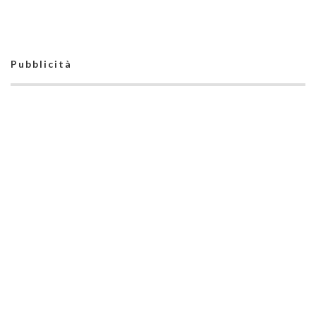
alla Fortitudo
Pezzin
Pomezia: Pablo
Taborda alla corte di
Bizzaglia
Pubblicità