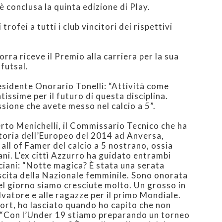
i è conclusa la quinta edizione di Play.
rofei a tutti i club vincitori dei rispettivi
orra riceve il Premio alla carriera per la sua
 futsal.
esidente Onorario Tonelli: “Attività come
issime per il futuro di questa disciplina.
ssione che avete messo nel calcio a 5”.
rto Menichelli, il Commissario Tecnico che ha
ittoria dell’Europeo del 2014 ad Anversa,
all of Famer del calcio a 5 nostrano, ossia
ani. L’ex cittì Azzurro ha guidato entrambi
uciani: “Notte magica? È stata una serata
ascita della Nazionale femminile. Sono onorata
el giorno siamo cresciute molto. Un grosso in
lvatore e alle ragazze per il primo Mondiale.
ort, ho lasciato quando ho capito che non
i: “Con l’Under 19 stiamo preparando un torneo