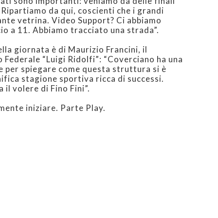
ati sono importanti: veniamo da delle finali
 Ripartiamo da qui, coscienti che i grandi
ante vetrina. Video Support? Ci abbiamo
io a 11. Abbiamo tracciato una strada”.
lla giornata è di Maurizio Francini, il
 Federale “Luigi Ridolfi”: “Coverciano ha una
re per spiegare come questa struttura si è
fica stagione sportiva ricca di successi.
il volere di Fino Fini”.
mente iniziare. Parte Play.