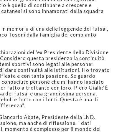
picio è quello di continuare a crescere e
I catanesi si sono innamorati della squadra
, in memoria di una delle leggende del futsal,
co Tosoni dalla famiglia del compianto
chiarazioni dell’ex Presidente della Divisione
 “Considero questa presidenza la continuità
stemi sportivi sono legati alle persone:
i dare continuità alle istituzioni. Ho trovato
ificate e con tanta passione. Se guardo
o conosciuto persone che mi hanno lasciato
er fatto altrettanto con loro. Piero Gialli? È
sa del futsal e una grandissima persona.
boli e forte con i forti. Questa è una di
ifferenza”.
 Giancarlo Abate, Presidente della LND.
ione, ma anche di riflessione. I dati
 Il momento è complesso per il mondo del