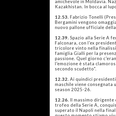
amichevole in Moldavia. Naz
Kazakhistan. In bocca al lupo
12.53.
Fabrizio Tonelli (Pres
Bergamini vengono omaggiati
nuovo pallone ufficiale della
12.39.
Spazio alla Serie A f
Falconara, con l’ex preside
tricolore vinto nella finalis
famiglia Gialli per la prese
passione. Quel giorno c’era
l’emozione è stata clamorosa,
secondo scudetto”.
12.32.
Ai quindici president
maschile viene consegnata u
season 2025-26.
12.26.
Il massimo dirigente 
trofeo della Serie A, conqui
superato il Napoli nella fina
questo momento stiamo vive