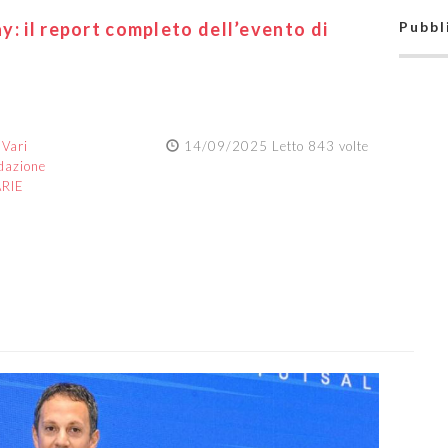
ay: il report completo dell’evento di
Pubbl
:
Vari
14/09/2025 Letto 843 volte
dazione
ARIE