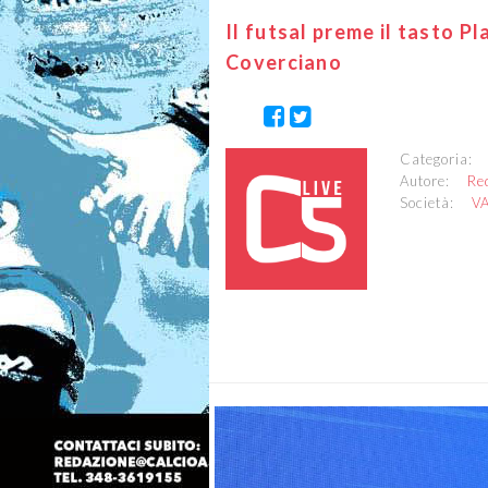
Il futsal preme il tasto Pl
Coverciano
Categoria
Autore:
Re
Società:
V