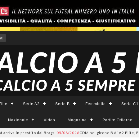
ti
lite
Serie A2
Serie B
Femminile
Serie C1
Nazionale
Video
Magazine
Partite Odierne
n prestito dal Braga
05/08/2026
CDM nel girone B di A2 Élite, Fortuna: "