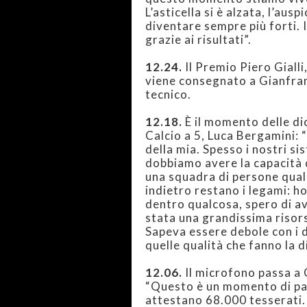
L’asticella si è alzata, l’aus
diventare sempre più forti. 
grazie ai risultati”.
12.24.
Il Premio Piero Gialli
viene consegnato a Gianfran
tecnico.
12.18.
È il momento delle di
Calcio a 5, Luca Bergamini:
della mia. Spesso i nostri si
dobbiamo avere la capacità d
una squadra di persone qual
indietro restano i legami: h
dentro qualcosa, spero di av
stata una grandissima risor
Sapeva essere debole con i de
quelle qualità che fanno la d
12.06.
Il microfono passa a
“Questo è un momento di pass
attestano 68.000 tesserati.