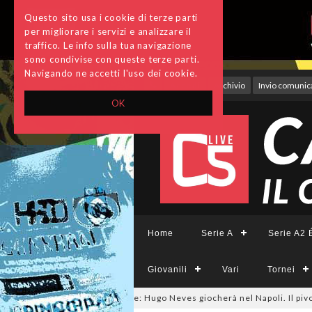
Questo sito usa i cookie di terze parti
per migliorare i servizi e analizzare il
traffico. Le info sulla tua navigazione
sono condivise con queste terze parti.
Navigando ne accetti l'uso dei cookie.
Accedi
Archivio
Invio comunica
OK
Home
Serie A
Serie A2 É
Giovanili
Vari
Tornei
mercato, ora è ufficiale: Hugo Neves giocherà nel Napoli. Il pivot arriva i