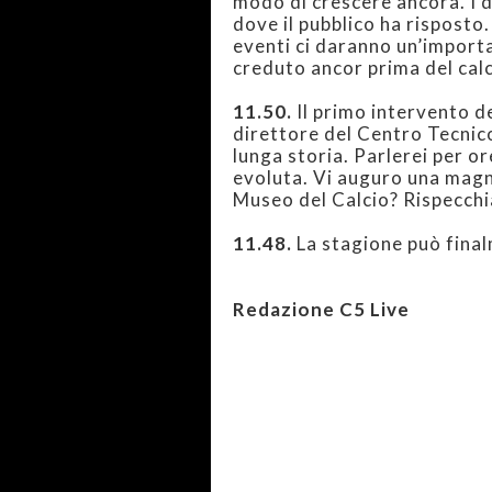
modo di crescere ancora. I d
dove il pubblico ha risposto.
eventi ci daranno un’import
creduto ancor prima del calc
11.50.
Il primo intervento de
direttore del Centro Tecnico
lunga storia. Parlerei per o
evoluta. Vi auguro una magni
Museo del Calcio? Rispecchia 
11.48.
La stagione può final
Redazione C5 Live