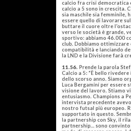
calcio fra crisi democratica 
calcio a 5 sono in crescita. C
sia maschile sia femminile, 
essere quello di lavorare sul
buttare il cuore oltre l’ost
verso le società è grande, 
sportivo: abbiamo 46.000 con
club. Dobbiamo ottimizzare 
compatibilità e lanciando de
la LND e la Divisione farà cr
11.56.
Prende la parola Stef
Calcio a 5: “È bello rivedere
dello scorso anno. Siamo org
Luca Bergamini per essere st
visione del lavoro. Stiamo 
entusiasmo. Champions a Pes
intervista precedente avevo 
nostro futsal più europeo. Ri
supportato in questo. Sembra
la partnership con Sky, il ri
partnership… sono convinto c