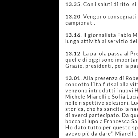
13.35.
Con i saluti di rito, s
13.20.
Vengono consegnati i t
campionati.
13.16.
Il giornalista Fabio M
lunga attività al servizio del
13.12.
La parola passa al Pr
quelle di oggi sono important
Grazie, presidenti, per la pa
13.01.
Alla presenza di Robe
condotto l’Italfutsal alla v
vengono introdotti i nuovi H
Michele Miarelli e Sofia Luci
nelle rispettive selezioni. L
storica, che ha sancito la n
di averci partecipato. Da qu
bocca al lupo a Francesca Sa
Ho dato tutto per questo sp
avevo più da dare”. Miarell