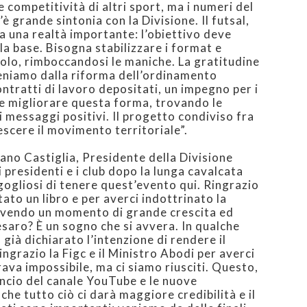
e competitività di altri sport, ma i numeri del
’è grande sintonia con la Divisione. Il futsal,
ha una realtà importante: l’obiettivo deve
la base. Bisogna stabilizzare i format e
acolo, rimboccandosi le maniche. La gratitudine
veniamo dalla riforma dell’ordinamento
tratti di lavoro depositati, un impegno per i
e migliorare questa forma, trovando le
i messaggi positivi. Il progetto condiviso fra
escere il movimento territoriale”.
ano Castiglia, Presidente della Divisione
 i presidenti e i club dopo la lunga cavalcata
ogliosi di tenere quest’evento qui. Ringrazio
ato un libro e per averci indottrinato la
vivendo un momento di grande crescita ed
aro? È un sogno che si avvera. In qualche
già dichiarato l’intenzione di rendere il
ngrazio la Figc e il Ministro Abodi per averci
va impossibile, ma ci siamo riusciti. Questo,
lancio del canale YouTube e le nuove
he tutto ciò ci darà maggiore credibilità e il