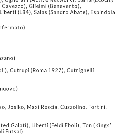
Cavezzo), Glielmi (Benevento),
iberti (L84), Salas (Sandro Abate), Espindola
nfermato)
nzano)
oli), Cutrupi (Roma 1927), Cutrignelli
(nuovo)
 Josiko, Maxi Rescia, Cuzzolino, Fortini,
d Galati), Liberti (Feldi Eboli), Ton (Kings’
li Futsal)