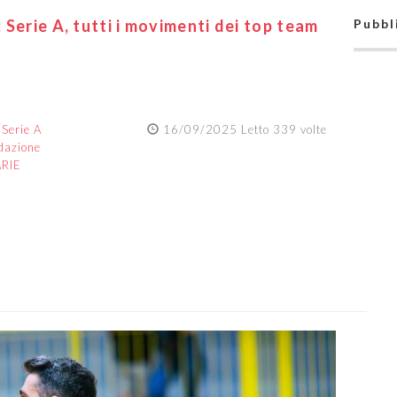
Serie A, tutti i movimenti dei top team
Pubbl
:
Serie A
16/09/2025 Letto 339 volte
dazione
ARIE