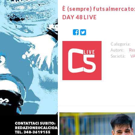
È (sempre) futsalmercato: 
DAY 48 LIVE
Categoria
Autore:
Re
Società:
V