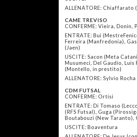
ALLENATORE: Chiaffarato 
CAME TREVISO
CONFERME: Vieira, Donin, Pi
ENTRATE: Bui (MestreFenice
Ferreira (Manfredonia), Gas
(Jaen)
USCITE: Sacon (Meta Catani
Musumeci, Del Gaudio, Luis 
(Montello, in prestito)
ALLENATORE: Sylvio Rocha 
CDM FUTSAL
CONFERME: Ortisi
ENTRATE: Di Tomaso (Lecco)
(RFS Futsal), Guga (Pirossi
Boutabouzi (New Taranto),
USCITE: Boaventura
ALLENATORE: De Jesus (co