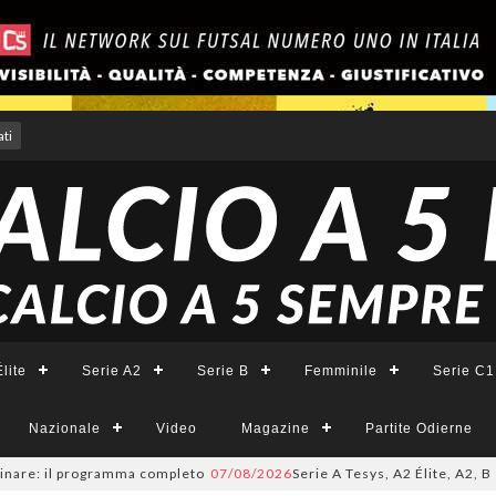
ti
lite
Serie A2
Serie B
Femminile
Serie C1
Nazionale
Video
Magazine
Partite Odierne
il programma completo
07/08/2026
Serie A Tesys, A2 Élite, A2, B e B Fem