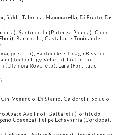
 Siddi, Taborda, Mammarella, Di Ponto, De
riccia), Santopaolo (Potenza Picena), Canal
Eboli), Barichello, Gastaldo e Tonidandel
z
nia, prestito), Fantecele e Thiago Bissoni
no (Technology Velletri), Lo Cicero
ri (Olympia Rovereto), Lara (Fortitudo
)
n, Venancio, Di Stanio, Calderolli, Selucio,
o Abate Avellino), Gattarelli (Fortitudo
igeno Cosenza), Felipe Echavarria (Cordoba),
, Ugherani (Active Network), Barra (Ecocity