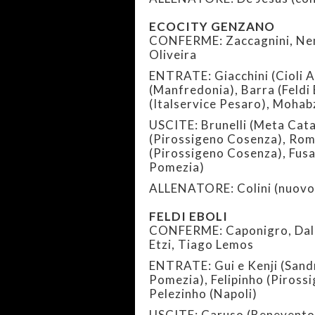
ECOCITY GENZANO
CONFERME: Zaccagnini, Nem,
Oliveira
ENTRATE: Giacchini (Cioli A
(Manfredonia), Barra (Feldi 
(Italservice Pesaro), Mohab
USCITE: Brunelli (Meta Cata
(Pirossigeno Cosenza), Roma
(Pirossigeno Cosenza), Fusa
Pomezia)
ALLENATORE: Colini (nuovo
FELDI EBOLI
CONFERME: Caponigro, Dal Ci
Etzi, Tiago Lemos
ENTRATE: Gui e Kenji (Sandr
Pomezia), Felipinho (Piross
Pelezinho (Napoli)
USCITE: Caruso (Benevento)