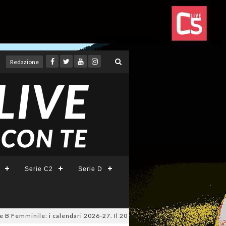
Redazione
Serie C2
Serie D
minile: i calendari 2026-27. Il 20 agosto la presentazione della Serie A 