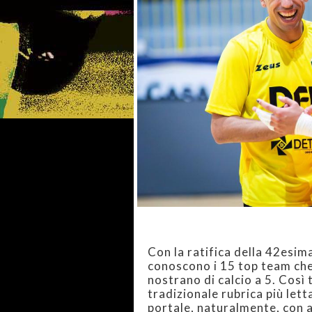
Con la ratifica della 42esima
conoscono i 15 top team ch
nostrano di calcio a 5. Così
tradizionale rubrica più let
portale, naturalmente, con 