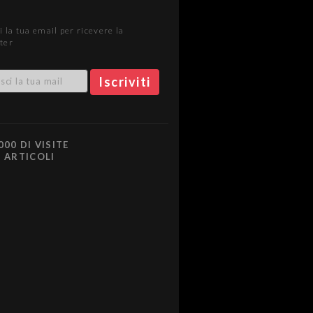
i la tua email per ricevere la
ter
000 DI VISITE
0 ARTICOLI