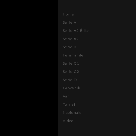
Home
Serie A
Serie A2 Élite
Serie A2
Serie B
Femminile
Serie C1
Serie C2
Serie D
Giovanili
Vari
Tornei
Nazionale
Video