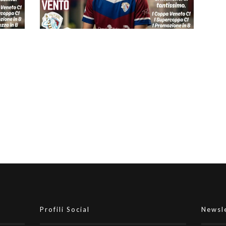
ew
#futsalmercato, lo Jesolo affida la
hua
panchina a Giuseppe Criscuolo.
Presentato anche il suo staff
to è
#futsalmercato, ancora un'uscita
uta
in casa Jesolo: con Vento finisce
qui
Profili Social
Newsl