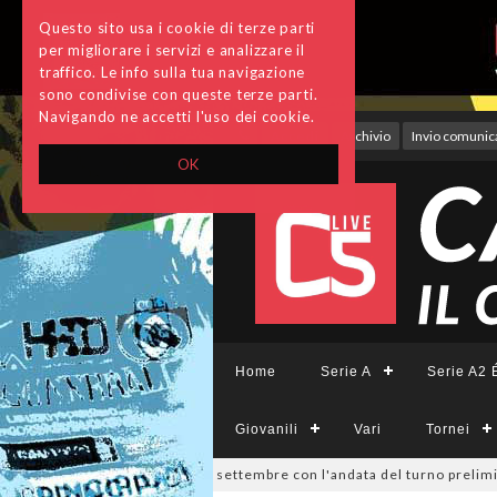
Questo sito usa i cookie di terze parti
per migliorare i servizi e analizzare il
traffico. Le info sulla tua navigazione
sono condivise con queste terze parti.
Navigando ne accetti l'uso dei cookie.
Accedi
Archivio
Invio comunica
OK
Home
Serie A
Serie A2 É
Giovanili
Vari
Tornei
ivisione, si parte il 19 settembre con l'andata del turno preliminare: 