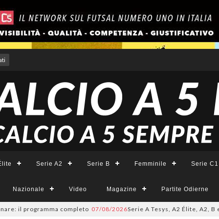
ti
lite
Serie A2
Serie B
Femminile
Serie C1
Nazionale
Video
Magazine
Partite Odierne
il programma completo
07/08/2026
Serie A Tesys, A2 Élite, A2, B e B Fem