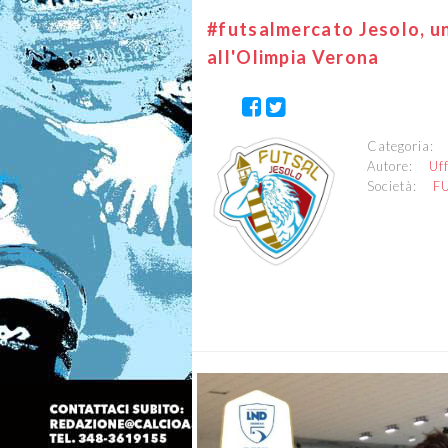
#futsalmercato Jesolo, un
all'Olimpia Verona
Categoria
Autore:
Uf
Società:
F