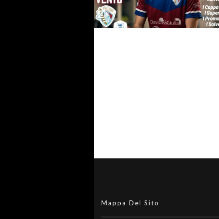
#futsalmercato, ancora una n
entry per lo Jesolo: preso Jos
Quarta
#futsalmercato, il suo contribu
stato preziosissimo: Vento sal
Jesolo da vincente
Mappa Del Sito