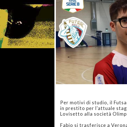
Per motivi di studio, il Fut
in prestito per l'attuale sta
Lovisetto alla società Olim
Fabio si trasferisce a Veron