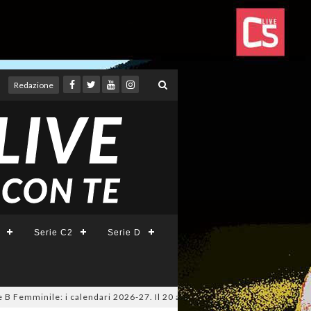
Redazione
Serie C2
Serie D
minile: i calendari 2026-27. Il 20 agosto la presentazione della Serie A 