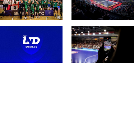
Serie A maschile 26-
27, la regina L84 e le
altre 13 partecipanti.
Secondo
Fra queste c’è
extracomunitario in
l’Active
Serie A, Castiglia: “Più
competitività
internazionale nel
rispetto della riforma”
Il #futsalmercato di
Cambia la regola per il
Serie A può
portiere di