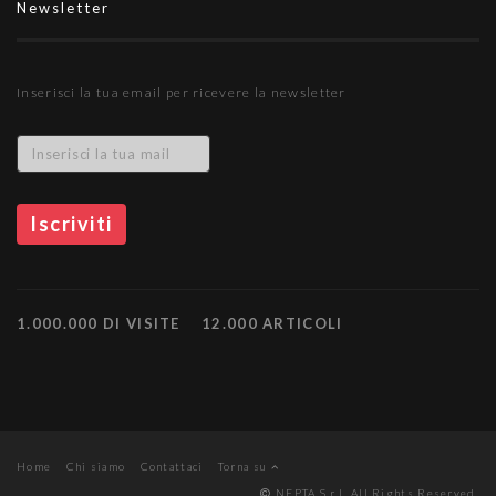
Newsletter
Inserisci la tua email per ricevere la newsletter
1.000.000 DI VISITE
12.000 ARTICOLI
Home
Chi siamo
Contattaci
Torna su
NEPTA S.r.l. All Rights Reserved.