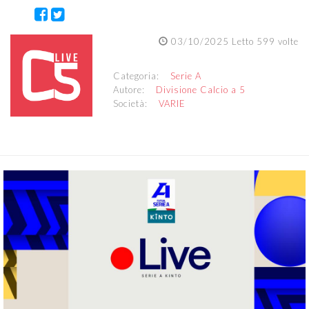
03/10/2025 Letto 599 volte
Categoria:
Serie A
Autore:
Divisione Calcio a 5
Società:
VARIE