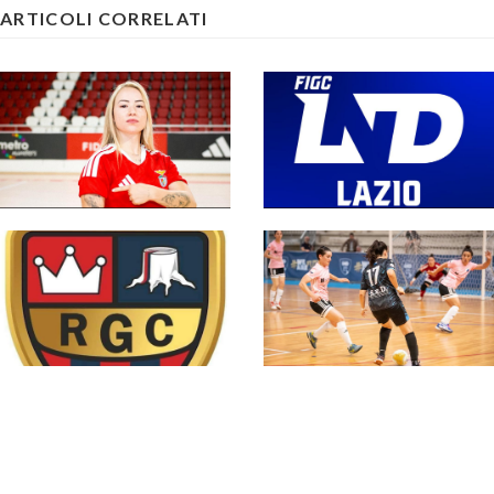
ARTICOLI CORRELATI
#futsalmercato, la
#SerieCFemminile,
Serie A femminile
sono 14 i team ai
saluta un'altra
nastri di partenza: