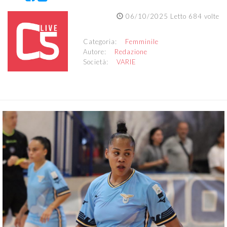
06/10/2025 Letto 684 volte
Categoria:
Femminile
Autore:
Redazione
Società:
VARIE