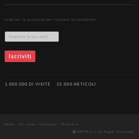
Inserisci la tua email per ricevere la newsletter
1.000.000 DI VISITE
12.000 ARTICOLI
Home
Chi siamo
Contattaci
Torna su
NEPTA S.r.l. All Rights Reserved.